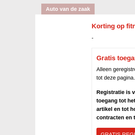
Auto van de zaak
Korting op fitn
-
Gratis toeg
Alleen geregis
tot deze pagina.
Registratie is v
toegang tot h
artikel en tot 
contracten en t
GRATIS REG