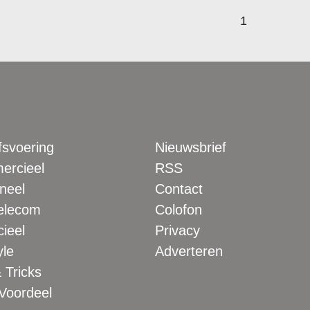
1
fsvoering
Nieuwsbrief
rcieel
RSS
neel
Contact
elecom
Colofon
ieel
Privacy
yle
Adverteren
 Tricks
 Voordeel