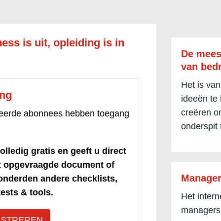
ess is uit, opleiding is in
De mees
van bedr
Het is van
ang
ideeën te
creëren om
treerde abonnees hebben toegang
onderspit 
olledig gratis en geeft u direct
et opgevraagde document of
Manager
honderden andere checklists,
ests & tools.
Het inter
managers
ISTREREN