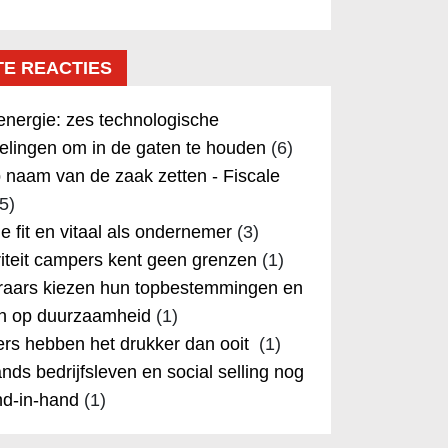
TE REACTIES
nergie: zes technologische
elingen om in de gaten te houden
(6)
 naam van de zaak zetten - Fiscale
5)
 je fit en vitaal als ondernemer
(3)
iteit campers kent geen grenzen
(1)
aars kiezen hun topbestemmingen en
in op duurzaamheid
(1)
rs hebben het drukker dan ooit
(1)
nds bedrijfsleven en social selling nog
nd-in-hand
(1)