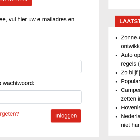
ee, vul hier uw e-mailadres en
LAATS
Zonne-e
ontwikk
Auto op
regels
(
Zo blijf
Popular
e wachtwoord:
Camper
zetten 
Hovenie
rgeten?
Nederla
niet ha