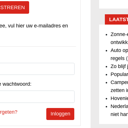
ISTREREN
LAATS
ee, vul hier uw e-mailadres en
Zonne-e
ontwikk
Auto op
regels
(
Zo blijf
Popular
Camper
e wachtwoord:
zetten 
Hovenie
Nederla
rgeten?
niet ha