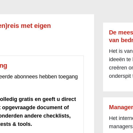
en)reis met eigen
De mees
van bedr
Het is van
ideeën te
ang
creëren om
onderspit 
treerde abonnees hebben toegang
olledig gratis en geeft u direct
Manager
et opgevraagde document of
honderden andere checklists,
Het inter
ests & tools.
managers