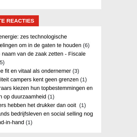
TE REACTIES
nergie: zes technologische
elingen om in de gaten te houden
(6)
 naam van de zaak zetten - Fiscale
5)
 je fit en vitaal als ondernemer
(3)
iteit campers kent geen grenzen
(1)
aars kiezen hun topbestemmingen en
in op duurzaamheid
(1)
rs hebben het drukker dan ooit
(1)
nds bedrijfsleven en social selling nog
nd-in-hand
(1)