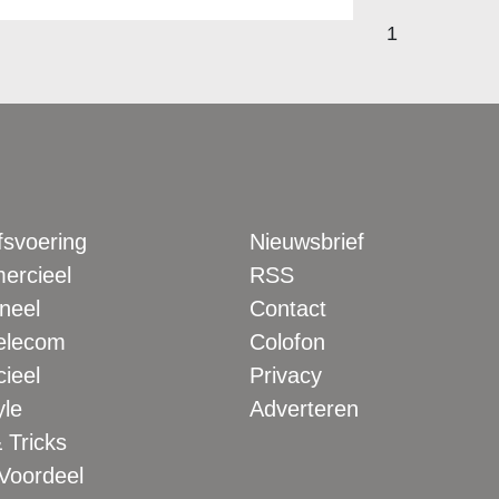
1
fsvoering
Nieuwsbrief
rcieel
RSS
neel
Contact
elecom
Colofon
ieel
Privacy
yle
Adverteren
 Tricks
 Voordeel