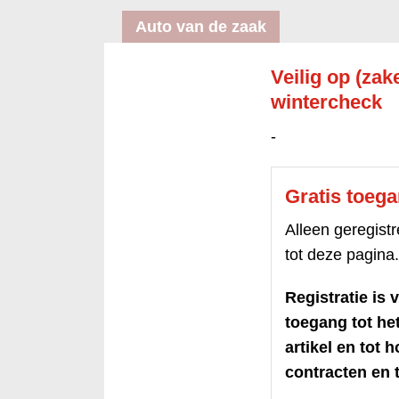
Auto van de zaak
Veilig op (zak
wintercheck
-
Gratis toeg
Alleen geregis
tot deze pagina.
Registratie is v
toegang tot h
artikel en tot 
contracten en t