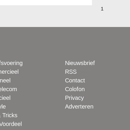
1
fsvoering
Nieuwsbrief
rcieel
RSS
neel
Contact
elecom
Colofon
ieel
Privacy
yle
Adverteren
 Tricks
 Voordeel