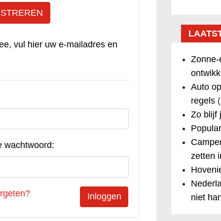
ISTREREN
LAATS
ee, vul hier uw e-mailadres en
Zonne-e
ontwikk
Auto op
regels
(
Zo blijf
Popular
Camper
e wachtwoord:
zetten 
Hovenie
Nederla
rgeten?
niet ha