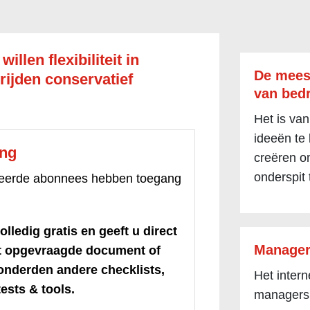
llen flexibiliteit in
De mees
rijden conservatief
van bedr
Het is van
ideeën te
ang
creëren om
onderspit 
treerde abonnees hebben toegang
olledig gratis en geeft u direct
Manager
et opgevraagde document of
honderden andere checklists,
Het inter
ests & tools.
managers