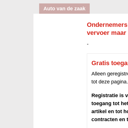
Auto van de zaak
Ondernemers wi
vervoer maar 
-
Gratis toeg
Alleen geregis
tot deze pagina.
Registratie is v
toegang tot h
artikel en tot 
contracten en t