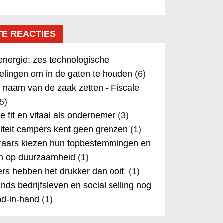
TE REACTIES
nergie: zes technologische
elingen om in de gaten te houden
(6)
 naam van de zaak zetten - Fiscale
5)
 je fit en vitaal als ondernemer
(3)
iteit campers kent geen grenzen
(1)
aars kiezen hun topbestemmingen en
in op duurzaamheid
(1)
rs hebben het drukker dan ooit
(1)
nds bedrijfsleven en social selling nog
nd-in-hand
(1)