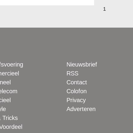
1
fsvoering
Nieuwsbrief
rcieel
RSS
neel
Contact
elecom
Colofon
ieel
Privacy
yle
Adverteren
 Tricks
 Voordeel