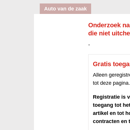
Auto van de zaak
Onderzoek naa
die niet uitch
-
Gratis toeg
Alleen geregis
tot deze pagina.
Registratie is v
toegang tot h
artikel en tot 
contracten en t