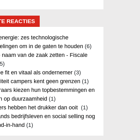
TE REACTIES
nergie: zes technologische
elingen om in de gaten te houden
(6)
 naam van de zaak zetten - Fiscale
5)
 je fit en vitaal als ondernemer
(3)
iteit campers kent geen grenzen
(1)
aars kiezen hun topbestemmingen en
in op duurzaamheid
(1)
rs hebben het drukker dan ooit
(1)
nds bedrijfsleven en social selling nog
nd-in-hand
(1)