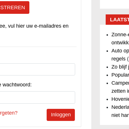
ISTREREN
LAATS
ee, vul hier uw e-mailadres en
Zonne-e
ontwikk
Auto op
regels
(
Zo blijf
Popular
Camper
e wachtwoord:
zetten 
Hovenie
Nederla
rgeten?
niet ha