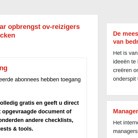
r opbrengst ov-reizigers
De mees
ecken
van bedr
Het is van
ideeën te
ang
creëren om
onderspit 
treerde abonnees hebben toegang
olledig gratis en geeft u direct
Manager
et opgevraagde document of
honderden andere checklists,
Het inter
ests & tools.
managers