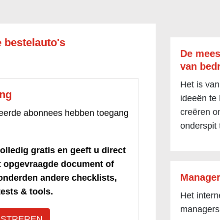
 bestelauto's
De mees
van bedr
Het is van
ang
ideeën te
creëren om
treerde abonnees hebben toegang
onderspit 
olledig gratis en geeft u direct
et opgevraagde document of
Manager
honderden andere checklists,
ests & tools.
Het inter
managers
ISTREREN