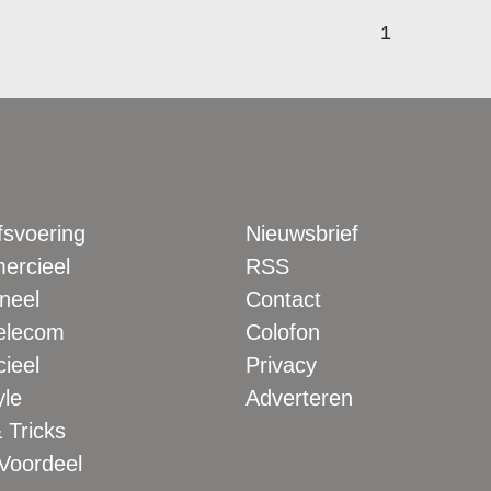
1
fsvoering
Nieuwsbrief
rcieel
RSS
neel
Contact
elecom
Colofon
ieel
Privacy
yle
Adverteren
 Tricks
 Voordeel