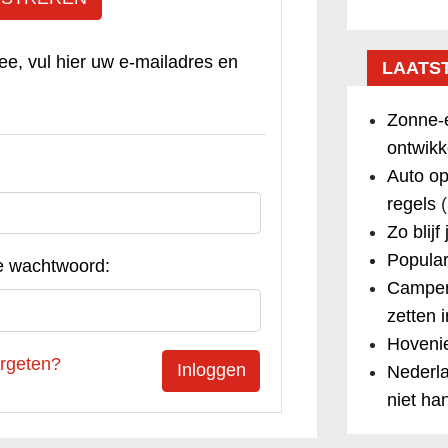
ee, vul hier uw e-mailadres en
LAATS
Zonne-e
ontwikk
Auto op
regels
(
Zo blijf
Popular
e wachtwoord:
Camper
zetten 
Hovenie
rgeten?
Nederla
niet ha