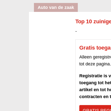
Auto van de zaak
Top 10 zuinige
-
Gratis toeg
Alleen geregis
tot deze pagina.
Registratie is v
toegang tot h
artikel en tot 
contracten en t
GRATIS REG