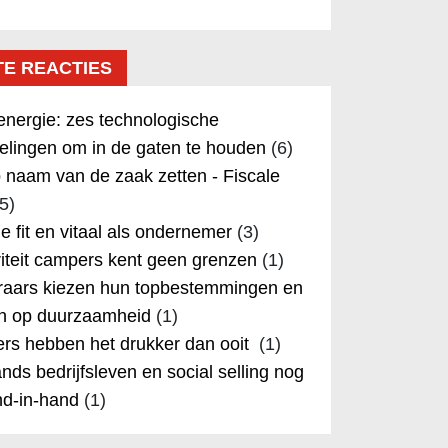
TE REACTIES
nergie: zes technologische
elingen om in de gaten te houden
(6)
 naam van de zaak zetten - Fiscale
5)
 je fit en vitaal als ondernemer
(3)
iteit campers kent geen grenzen
(1)
aars kiezen hun topbestemmingen en
in op duurzaamheid
(1)
rs hebben het drukker dan ooit
(1)
nds bedrijfsleven en social selling nog
nd-in-hand
(1)