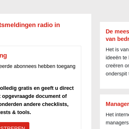
itsmeldingen radio in
De mees
van bedr
Het is van
ang
ideeën te
creëren om
treerde abonnees hebben toegang
onderspit 
olledig gratis en geeft u direct
et opgevraagde document of
Manager
honderden andere checklists,
ests & tools.
Het inter
managers
ISTREREN