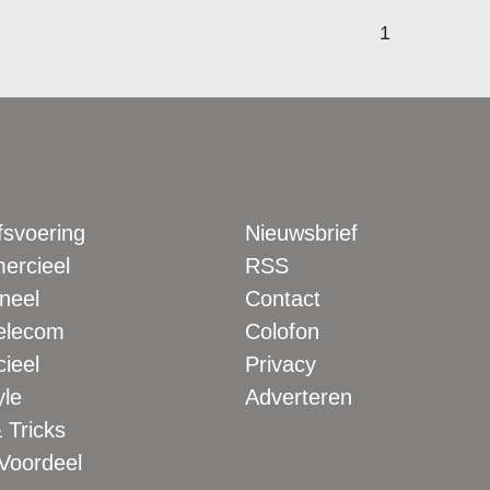
1
fsvoering
Nieuwsbrief
rcieel
RSS
neel
Contact
elecom
Colofon
ieel
Privacy
yle
Adverteren
 Tricks
 Voordeel