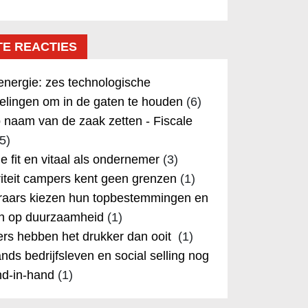
TE REACTIES
nergie: zes technologische
elingen om in de gaten te houden
(6)
 naam van de zaak zetten - Fiscale
5)
 je fit en vitaal als ondernemer
(3)
iteit campers kent geen grenzen
(1)
aars kiezen hun topbestemmingen en
in op duurzaamheid
(1)
rs hebben het drukker dan ooit
(1)
nds bedrijfsleven en social selling nog
nd-in-hand
(1)