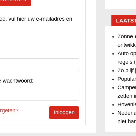
ee, vul hier uw e-mailadres en
LAATS
Zonne-e
ontwikk
Auto op
regels
(
Zo blijf
Popular
e wachtwoord:
Camper
zetten 
Hovenie
rgeten?
Nederla
niet ha