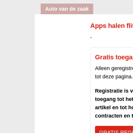
Auto van de zaak
Apps halen fl
-
Gratis toeg
Alleen geregis
tot deze pagina.
Registratie is v
toegang tot h
artikel en tot 
contracten en t
GRATIS REG