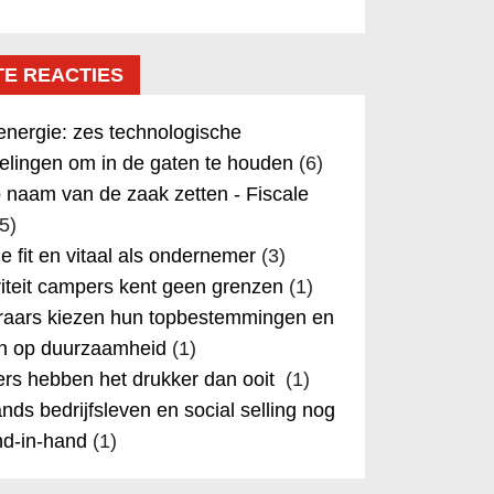
TE REACTIES
nergie: zes technologische
elingen om in de gaten te houden
(6)
 naam van de zaak zetten - Fiscale
5)
 je fit en vitaal als ondernemer
(3)
iteit campers kent geen grenzen
(1)
aars kiezen hun topbestemmingen en
in op duurzaamheid
(1)
rs hebben het drukker dan ooit
(1)
nds bedrijfsleven en social selling nog
nd-in-hand
(1)