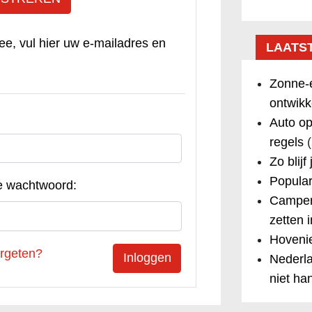
ee, vul hier uw e-mailadres en
LAATS
Zonne-e
ontwikk
Auto op
regels
(
Zo blijf
Popular
e wachtwoord:
Camper
zetten 
Hovenie
rgeten?
Nederla
niet ha