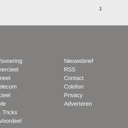
1
fsvoering
Nieuwsbrief
rcieel
RSS
neel
Contact
elecom
Colofon
ieel
Privacy
yle
Adverteren
 Tricks
 Voordeel