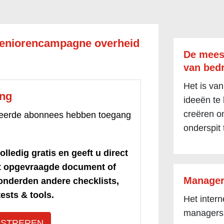
eniorencampagne overheid
De mees
van bedr
Het is van
ang
ideeën te
creëren om
treerde abonnees hebben toegang
onderspit 
olledig gratis en geeft u direct
et opgevraagde document of
Manager
honderden andere checklists,
ests & tools.
Het inter
managers
ISTREREN