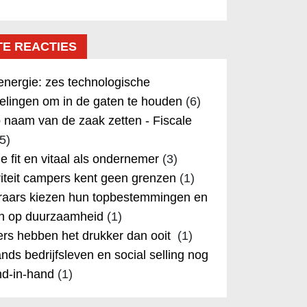
TE REACTIES
nergie: zes technologische
elingen om in de gaten te houden
(6)
 naam van de zaak zetten - Fiscale
5)
 je fit en vitaal als ondernemer
(3)
iteit campers kent geen grenzen
(1)
aars kiezen hun topbestemmingen en
in op duurzaamheid
(1)
rs hebben het drukker dan ooit
(1)
nds bedrijfsleven en social selling nog
nd-in-hand
(1)