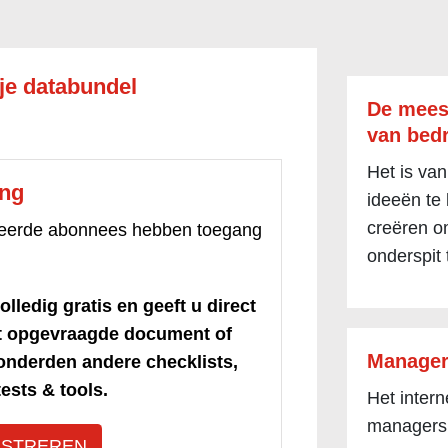
 je databundel
De mees
van bedr
Het is van
ang
ideeën te
creëren om
treerde abonnees hebben toegang
onderspit 
olledig gratis en geeft u direct
et opgevraagde document of
Manager
honderden andere checklists,
ests & tools.
Het inter
managers
ISTREREN