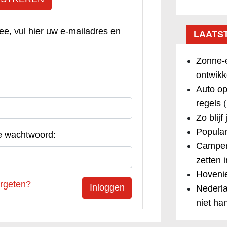
ee, vul hier uw e-mailadres en
LAATS
Zonne-e
ontwikk
Auto op
regels
(
Zo blijf
Popular
e wachtwoord:
Camper
zetten 
Hovenie
rgeten?
Nederla
niet ha