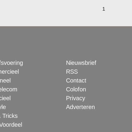
1
fsvoering
Nieuwsbrief
rcieel
RSS
neel
Contact
elecom
Colofon
ieel
Privacy
yle
Adverteren
 Tricks
 Voordeel