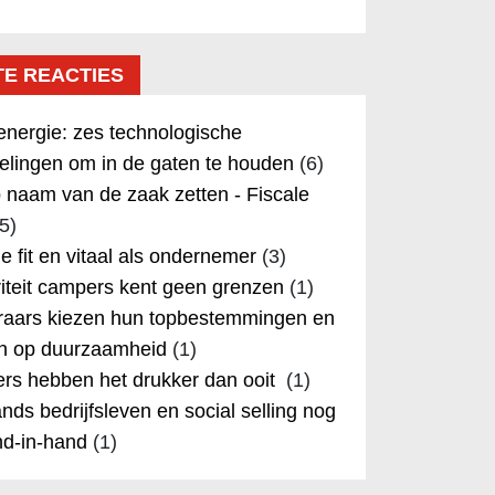
TE REACTIES
nergie: zes technologische
elingen om in de gaten te houden
(6)
 naam van de zaak zetten - Fiscale
5)
 je fit en vitaal als ondernemer
(3)
iteit campers kent geen grenzen
(1)
aars kiezen hun topbestemmingen en
in op duurzaamheid
(1)
rs hebben het drukker dan ooit
(1)
nds bedrijfsleven en social selling nog
nd-in-hand
(1)