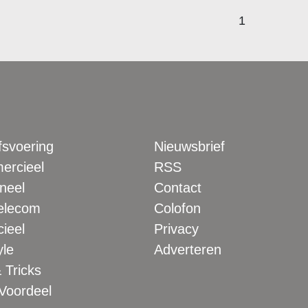
1
fsvoering
Nieuwsbrief
rcieel
RSS
neel
Contact
elecom
Colofon
ieel
Privacy
yle
Adverteren
 Tricks
 Voordeel