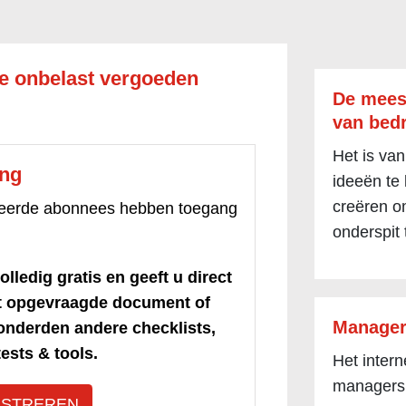
je onbelast vergoeden
De mees
van bedr
Het is van
ang
ideeën te
creëren om
treerde abonnees hebben toegang
onderspit 
olledig gratis en geeft u direct
et opgevraagde document of
Manager
honderden andere checklists,
ests & tools.
Het inter
managers
ISTREREN