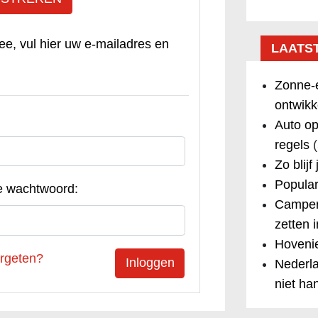
ee, vul hier uw e-mailadres en
LAATS
Zonne-e
ontwikk
Auto op
regels
(
Zo blijf
Popular
e wachtwoord:
Camper
zetten 
Hovenie
rgeten?
Nederla
niet ha