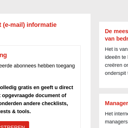
 (e-mail) informatie
De mees
van bedr
Het is van
ang
ideeën te
creëren om
treerde abonnees hebben toegang
onderspit 
olledig gratis en geeft u direct
et opgevraagde document of
Manager
honderden andere checklists,
ests & tools.
Het inter
managers
ISTREREN