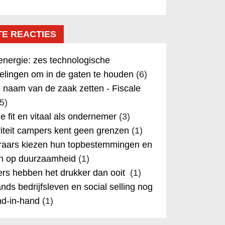
TE REACTIES
nergie: zes technologische
elingen om in de gaten te houden
(6)
 naam van de zaak zetten - Fiscale
5)
 je fit en vitaal als ondernemer
(3)
iteit campers kent geen grenzen
(1)
aars kiezen hun topbestemmingen en
in op duurzaamheid
(1)
rs hebben het drukker dan ooit
(1)
nds bedrijfsleven en social selling nog
nd-in-hand
(1)