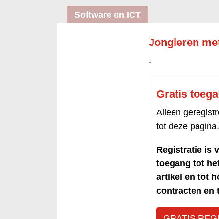
Software en ICT
Jongleren met
-
Gratis toeg
Alleen geregis
tot deze pagina.
Registratie is v
toegang tot h
artikel en tot 
contracten en t
GRATIS REG