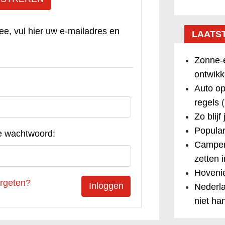
ee, vul hier uw e-mailadres en
LAATS
Zonne-e
ontwikk
Auto op
regels
(
Zo blijf
Popular
e wachtwoord:
Camper
zetten 
Hovenie
rgeten?
Nederla
niet ha