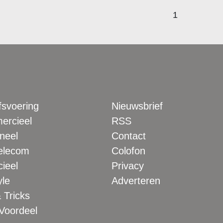
1
fsvoering
Nieuwsbrief
rcieel
RSS
neel
Contact
elecom
Colofon
ieel
Privacy
yle
Adverteren
 Tricks
 Voordeel