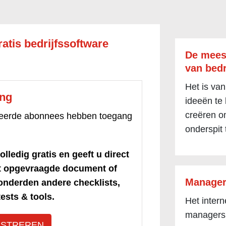
ratis bedrijfssoftware
De mees
van bedr
Het is van
ang
ideeën te
creëren om
treerde abonnees hebben toegang
onderspit 
olledig gratis en geeft u direct
et opgevraagde document of
Manager
honderden andere checklists,
ests & tools.
Het inter
managers
ISTREREN