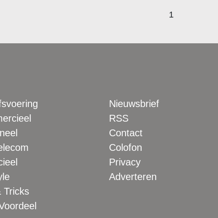
1
fsvoering
Nieuwsbrief
rcieel
RSS
neel
Contact
elecom
Colofon
ieel
Privacy
yle
Adverteren
 Tricks
 Voordeel