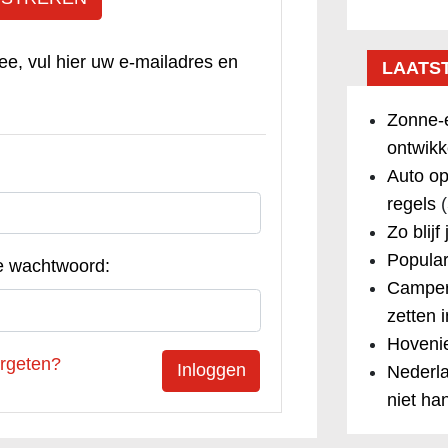
ee, vul hier uw e-mailadres en
LAATS
Zonne-e
ontwikk
Auto op
regels
(
Zo blijf
Popular
e wachtwoord:
Camper
zetten 
Hovenie
rgeten?
Nederla
niet ha