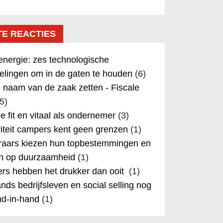
TE REACTIES
nergie: zes technologische
elingen om in de gaten te houden
(6)
 naam van de zaak zetten - Fiscale
5)
 je fit en vitaal als ondernemer
(3)
iteit campers kent geen grenzen
(1)
aars kiezen hun topbestemmingen en
in op duurzaamheid
(1)
rs hebben het drukker dan ooit
(1)
nds bedrijfsleven en social selling nog
nd-in-hand
(1)