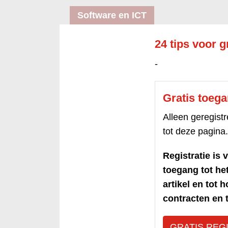
Software en ICT
24 tips voor g
-
Gratis toeg
Alleen geregis
tot deze pagina.
Registratie is v
toegang tot h
artikel en tot 
contracten en t
GRATIS REG