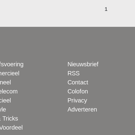
1
fsvoering
Nieuwsbrief
rcieel
RSS
neel
Contact
elecom
Colofon
ieel
Privacy
yle
Adverteren
 Tricks
 Voordeel