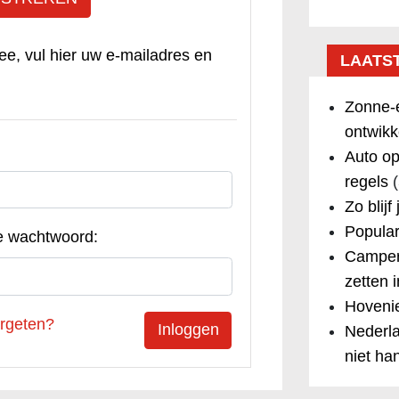
ee, vul hier uw e-mailadres en
LAATS
Zonne-e
ontwikk
Auto op
regels
(
Zo blijf
Popular
e wachtwoord:
Camper
zetten 
Hovenie
rgeten?
Nederla
niet ha