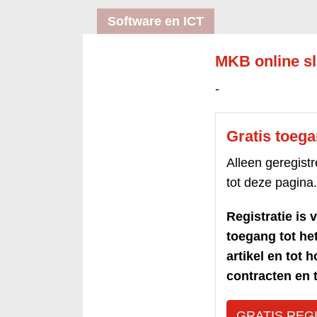
Software en ICT
MKB online sl
-
Gratis toeg
Alleen geregis
tot deze pagina.
Registratie is v
toegang tot h
artikel en tot 
contracten en t
GRATIS REG