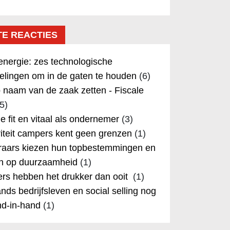
TE REACTIES
nergie: zes technologische
elingen om in de gaten te houden
(6)
 naam van de zaak zetten - Fiscale
5)
 je fit en vitaal als ondernemer
(3)
iteit campers kent geen grenzen
(1)
aars kiezen hun topbestemmingen en
in op duurzaamheid
(1)
rs hebben het drukker dan ooit
(1)
nds bedrijfsleven en social selling nog
nd-in-hand
(1)