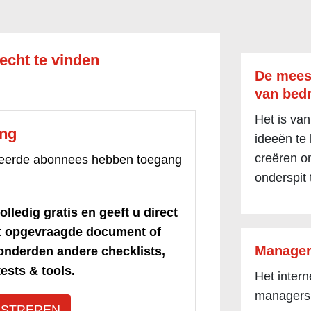
echt te vinden
De mees
van bedr
Het is van
ang
ideeën te
creëren om
treerde abonnees hebben toegang
onderspit 
olledig gratis en geeft u direct
et opgevraagde document of
Manager
honderden andere checklists,
ests & tools.
Het inter
managers
ISTREREN