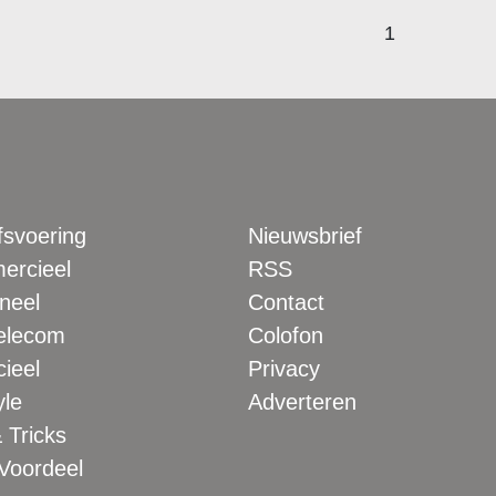
1
fsvoering
Nieuwsbrief
rcieel
RSS
neel
Contact
elecom
Colofon
ieel
Privacy
yle
Adverteren
 Tricks
 Voordeel