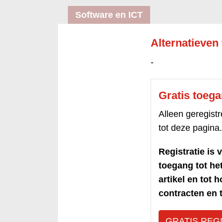
Software en ICT
Alternatieven 
-
Gratis toeg
Alleen geregis
tot deze pagina.
Registratie is v
toegang tot h
artikel en tot 
contracten en t
GRATIS REG