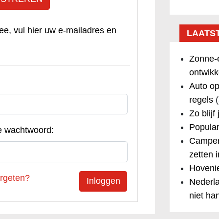
ee, vul hier uw e-mailadres en
LAATS
Zonne-e
ontwikk
Auto op
regels
(
Zo blijf
Popular
e wachtwoord:
Camper
zetten 
Hovenie
rgeten?
Nederla
niet ha