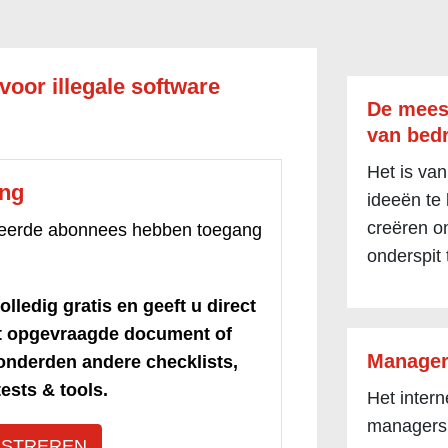
voor illegale software
De mees
van bedr
Het is van
ang
ideeën te
creëren om
treerde abonnees hebben toegang
onderspit 
olledig gratis en geeft u direct
et opgevraagde document of
Manager
honderden andere checklists,
ests & tools.
Het inter
managers
ISTREREN