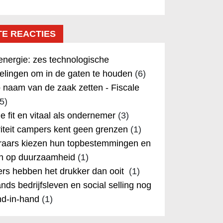
TE REACTIES
nergie: zes technologische
elingen om in de gaten te houden
(6)
 naam van de zaak zetten - Fiscale
5)
 je fit en vitaal als ondernemer
(3)
iteit campers kent geen grenzen
(1)
aars kiezen hun topbestemmingen en
in op duurzaamheid
(1)
rs hebben het drukker dan ooit
(1)
nds bedrijfsleven en social selling nog
nd-in-hand
(1)