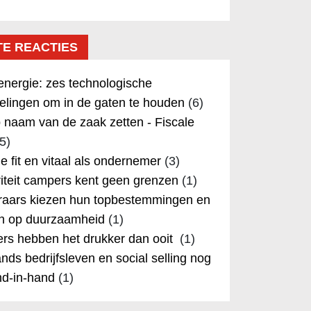
TE REACTIES
nergie: zes technologische
elingen om in de gaten te houden
(6)
 naam van de zaak zetten - Fiscale
5)
 je fit en vitaal als ondernemer
(3)
iteit campers kent geen grenzen
(1)
aars kiezen hun topbestemmingen en
in op duurzaamheid
(1)
rs hebben het drukker dan ooit
(1)
nds bedrijfsleven en social selling nog
nd-in-hand
(1)