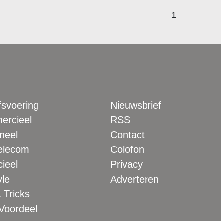
1
fsvoering
Nieuwsbrief
rcieel
RSS
neel
Contact
elecom
Colofon
ieel
Privacy
yle
Adverteren
 Tricks
 Voordeel