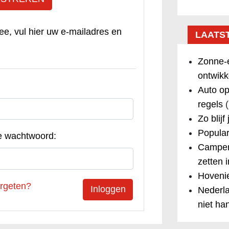
ee, vul hier uw e-mailadres en
LAATS
Zonne-e
ontwikk
Auto op
regels
(
Zo blijf
Popular
e wachtwoord:
Camper
zetten 
Hovenie
rgeten?
Nederla
niet ha