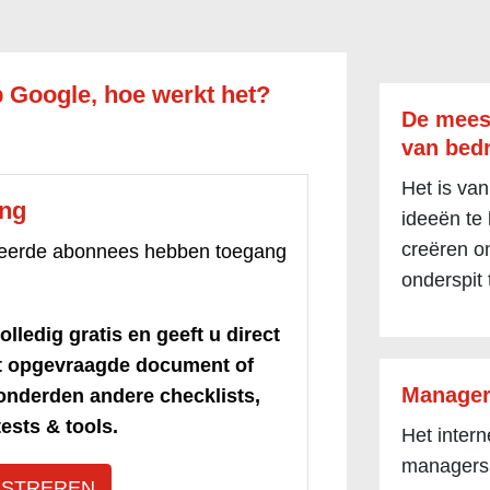
 Google, hoe werkt het?
De mees
van bedr
Het is van
ang
ideeën te
creëren om
treerde abonnees hebben toegang
onderspit 
olledig gratis en geeft u direct
et opgevraagde document of
Manager
honderden andere checklists,
ests & tools.
Het inter
managers
ISTREREN