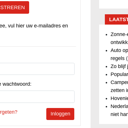
ISTREREN
LAATS
ee, vul hier uw e-mailadres en
Zonne-e
ontwikk
Auto op
regels
(
Zo blijf
Popular
Camper
e wachtwoord:
zetten 
Hovenie
Nederla
rgeten?
niet ha