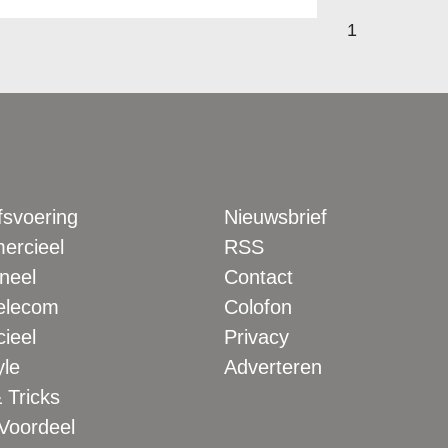
1
fsvoering
Nieuwsbrief
rcieel
RSS
neel
Contact
elecom
Colofon
ieel
Privacy
yle
Adverteren
 Tricks
 Voordeel