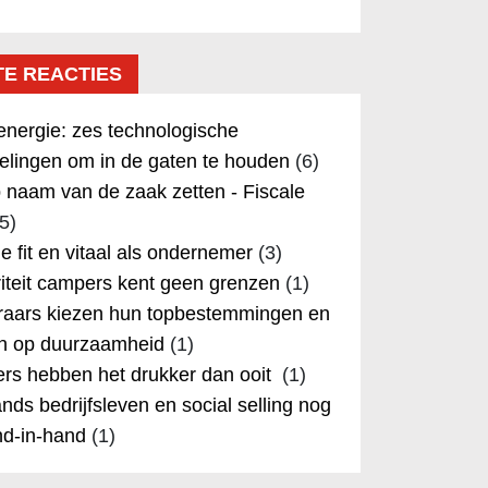
TE REACTIES
nergie: zes technologische
elingen om in de gaten te houden
(6)
 naam van de zaak zetten - Fiscale
5)
 je fit en vitaal als ondernemer
(3)
iteit campers kent geen grenzen
(1)
aars kiezen hun topbestemmingen en
in op duurzaamheid
(1)
rs hebben het drukker dan ooit
(1)
nds bedrijfsleven en social selling nog
nd-in-hand
(1)