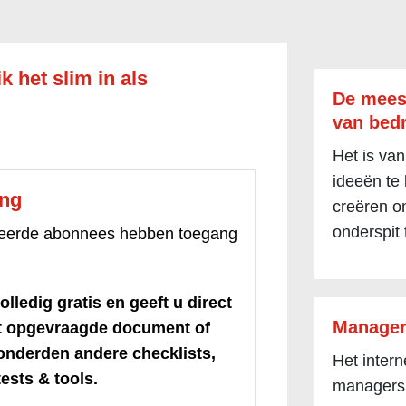
k het slim in als
De mees
van bedr
Het is van
ideeën te
ang
creëren om
onderspit 
treerde abonnees hebben toegang
olledig gratis en geeft u direct
Manager
et opgevraagde document of
honderden andere checklists,
Het inter
ests & tools.
managers