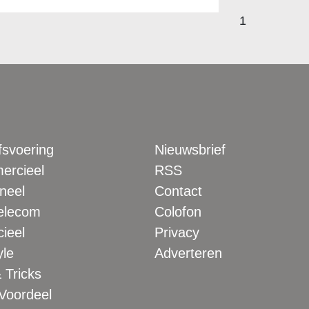
1
fsvoering
Nieuwsbrief
rcieel
RSS
neel
Contact
elecom
Colofon
ieel
Privacy
yle
Adverteren
 Tricks
 Voordeel