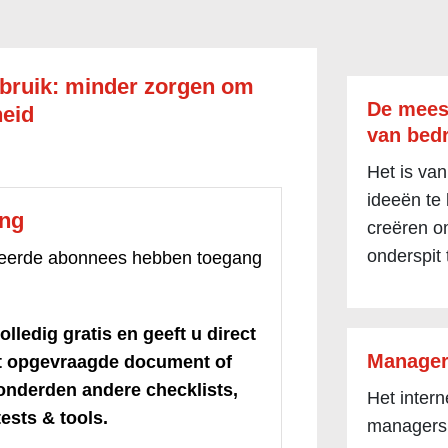
bruik: minder zorgen om
De mees
heid
van bedr
Het is van
ideeën te
ang
creëren om
onderspit 
treerde abonnees hebben toegang
olledig gratis en geeft u direct
Manager
et opgevraagde document of
honderden andere checklists,
Het inter
ests & tools.
managers