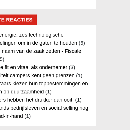
TE REACTIES
nergie: zes technologische
elingen om in de gaten te houden
(6)
 naam van de zaak zetten - Fiscale
5)
 je fit en vitaal als ondernemer
(3)
iteit campers kent geen grenzen
(1)
aars kiezen hun topbestemmingen en
in op duurzaamheid
(1)
rs hebben het drukker dan ooit
(1)
nds bedrijfsleven en social selling nog
nd-in-hand
(1)