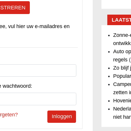
ISTREREN
LAATS
ee, vul hier uw e-mailadres en
Zonne-e
ontwikk
Auto op
regels
(
Zo blijf
Popular
Camper
e wachtwoord:
zetten 
Hovenie
Nederla
rgeten?
niet ha