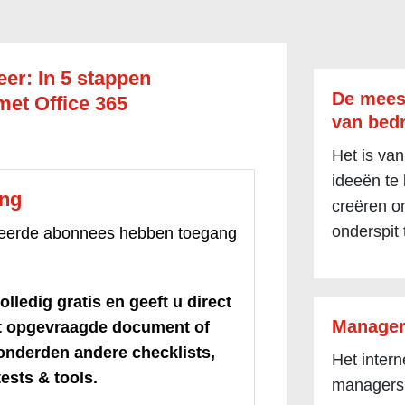
er: In 5 stappen
De mees
met Office 365
van bedr
Het is van
ideeën te
ang
creëren om
onderspit 
treerde abonnees hebben toegang
olledig gratis en geeft u direct
Manager
et opgevraagde document of
honderden andere checklists,
Het inter
ests & tools.
managers