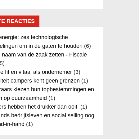
TE REACTIES
nergie: zes technologische
elingen om in de gaten te houden
(6)
 naam van de zaak zetten - Fiscale
5)
 je fit en vitaal als ondernemer
(3)
iteit campers kent geen grenzen
(1)
aars kiezen hun topbestemmingen en
in op duurzaamheid
(1)
rs hebben het drukker dan ooit
(1)
nds bedrijfsleven en social selling nog
nd-in-hand
(1)