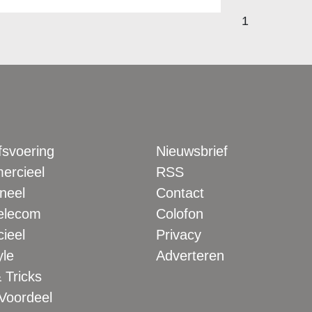
1
fsvoering
Nieuwsbrief
rcieel
RSS
neel
Contact
elecom
Colofon
ieel
Privacy
yle
Adverteren
 Tricks
 Voordeel