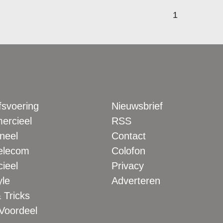
1
fsvoering
Nieuwsbrief
rcieel
RSS
neel
Contact
elecom
Colofon
ieel
Privacy
yle
Adverteren
 Tricks
 Voordeel