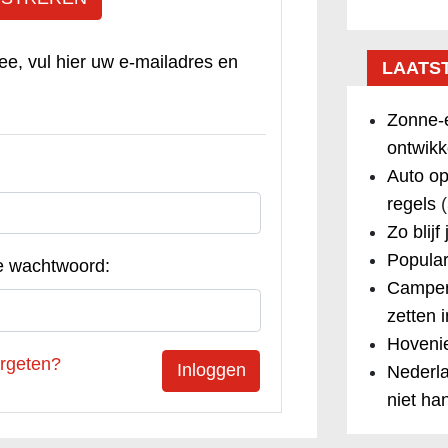
ee, vul hier uw e-mailadres en
LAATS
Zonne-e
ontwikk
Auto op
regels
(
Zo blijf
Popular
e wachtwoord:
Camper
zetten 
Hovenie
rgeten?
Nederla
niet ha