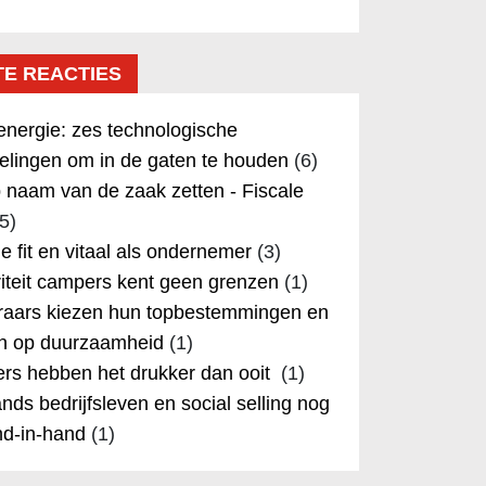
TE REACTIES
nergie: zes technologische
elingen om in de gaten te houden
(6)
 naam van de zaak zetten - Fiscale
5)
 je fit en vitaal als ondernemer
(3)
iteit campers kent geen grenzen
(1)
aars kiezen hun topbestemmingen en
in op duurzaamheid
(1)
rs hebben het drukker dan ooit
(1)
nds bedrijfsleven en social selling nog
nd-in-hand
(1)