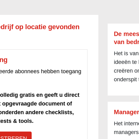
drijf op locatie gevonden
De mees
van bedr
Het is van
ang
ideeën te
creëren om
treerde abonnees hebben toegang
onderspit 
olledig gratis en geeft u direct
et opgevraagde document of
Manager
honderden andere checklists,
ests & tools.
Het inter
managers
ISTREREN