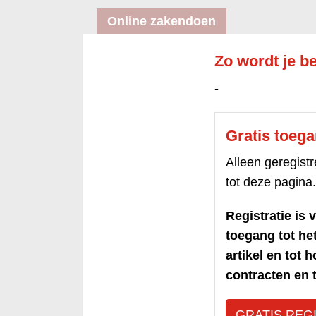
Online zakendoen
Zo wordt je be
-
Gratis toeg
Alleen geregis
tot deze pagina.
Registratie is v
toegang tot h
artikel en tot 
contracten en t
GRATIS REG