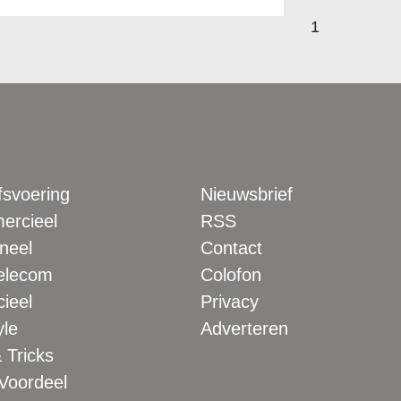
1
fsvoering
Nieuwsbrief
rcieel
RSS
neel
Contact
elecom
Colofon
ieel
Privacy
yle
Adverteren
 Tricks
 Voordeel