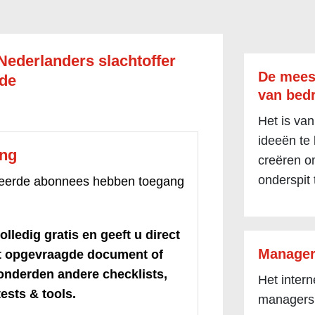
 Nederlanders slachtoffer
De mees
ude
van bedr
Het is van
ideeën te
ang
creëren om
onderspit 
treerde abonnees hebben toegang
olledig gratis en geeft u direct
Manager
et opgevraagde document of
honderden andere checklists,
Het inter
ests & tools.
managers