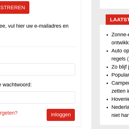
ISTREREN
LAATS
ee, vul hier uw e-mailadres en
Zonne-e
ontwikk
Auto op
regels
(
Zo blijf
Popular
Camper
e wachtwoord:
zetten 
Hovenie
Nederla
rgeten?
niet ha