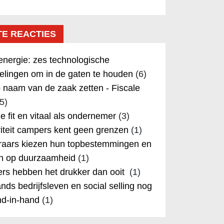
TE REACTIES
nergie: zes technologische
elingen om in de gaten te houden
(6)
 naam van de zaak zetten - Fiscale
5)
 je fit en vitaal als ondernemer
(3)
iteit campers kent geen grenzen
(1)
aars kiezen hun topbestemmingen en
in op duurzaamheid
(1)
rs hebben het drukker dan ooit
(1)
nds bedrijfsleven en social selling nog
nd-in-hand
(1)