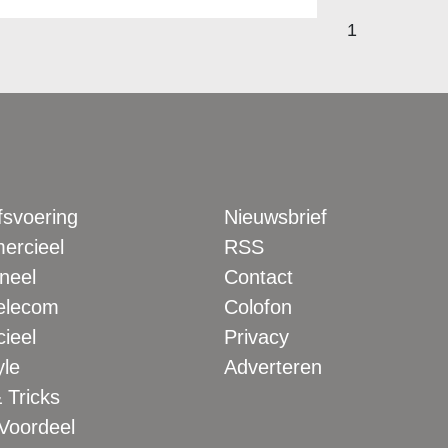
1
fsvoering
Nieuwsbrief
rcieel
RSS
neel
Contact
elecom
Colofon
ieel
Privacy
yle
Adverteren
 Tricks
 Voordeel