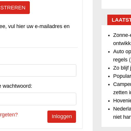
ISTREREN
LAATS
ee, vul hier uw e-mailadres en
Zonne-e
ontwikk
Auto op
regels
(
Zo blijf
Popular
Camper
e wachtwoord:
zetten 
Hovenie
Nederla
rgeten?
niet ha