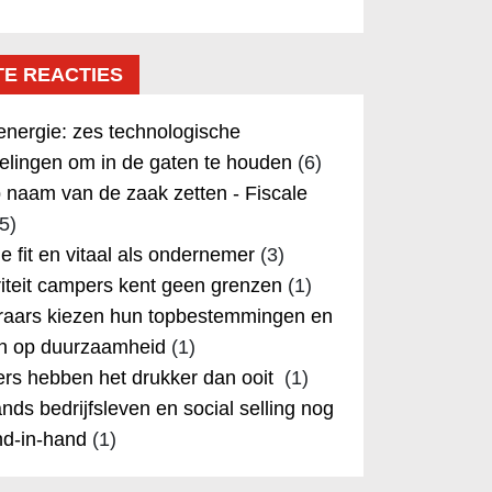
TE REACTIES
nergie: zes technologische
elingen om in de gaten te houden
(6)
 naam van de zaak zetten - Fiscale
5)
 je fit en vitaal als ondernemer
(3)
iteit campers kent geen grenzen
(1)
aars kiezen hun topbestemmingen en
in op duurzaamheid
(1)
rs hebben het drukker dan ooit
(1)
nds bedrijfsleven en social selling nog
nd-in-hand
(1)