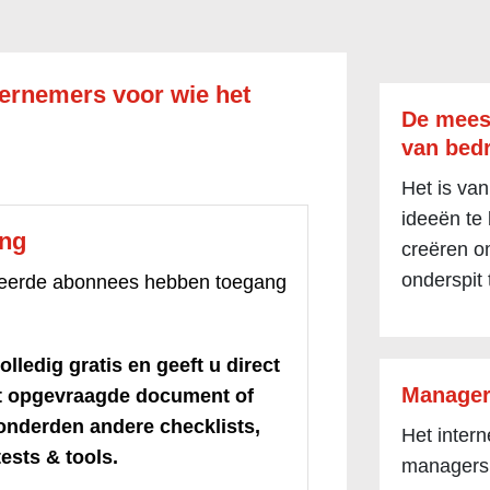
ernemers voor wie het
De mees
van bedr
Het is van
ideeën te
ang
creëren om
onderspit 
treerde abonnees hebben toegang
olledig gratis en geeft u direct
Manager
et opgevraagde document of
honderden andere checklists,
Het inter
ests & tools.
managers