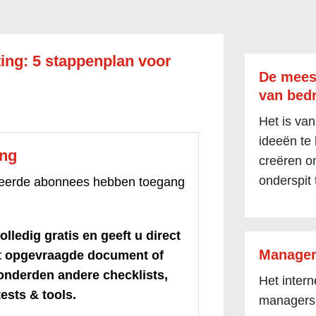
ing: 5 stappenplan voor
De mees
van bedr
Het is van
ideeën te
ang
creëren om
onderspit 
treerde abonnees hebben toegang
olledig gratis en geeft u direct
Manager
et opgevraagde document of
honderden andere checklists,
Het inter
ests & tools.
managers