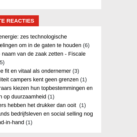
TE REACTIES
nergie: zes technologische
elingen om in de gaten te houden
(6)
 naam van de zaak zetten - Fiscale
5)
 je fit en vitaal als ondernemer
(3)
iteit campers kent geen grenzen
(1)
aars kiezen hun topbestemmingen en
in op duurzaamheid
(1)
rs hebben het drukker dan ooit
(1)
nds bedrijfsleven en social selling nog
nd-in-hand
(1)