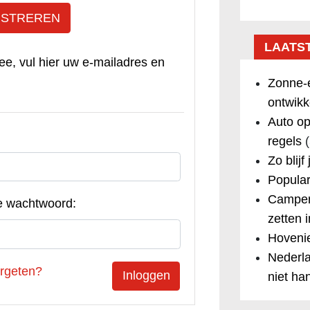
ISTREREN
LAATS
ee, vul hier uw e-mailadres en
Zonne-e
ontwikk
Auto op
regels
(
Zo blijf
Popular
Camper
e wachtwoord:
zetten 
Hovenie
Nederla
rgeten?
niet ha