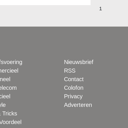
1
fsvoering
Nieuwsbrief
rcieel
RSS
neel
Contact
elecom
Colofon
ieel
Privacy
yle
Adverteren
 Tricks
 Voordeel