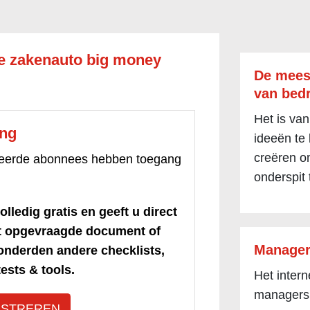
je zakenauto big money
De mees
van bedr
Het is van
ang
ideeën te
creëren om
treerde abonnees hebben toegang
onderspit 
olledig gratis en geeft u direct
et opgevraagde document of
Manager
honderden andere checklists,
ests & tools.
Het inter
managers
ISTREREN