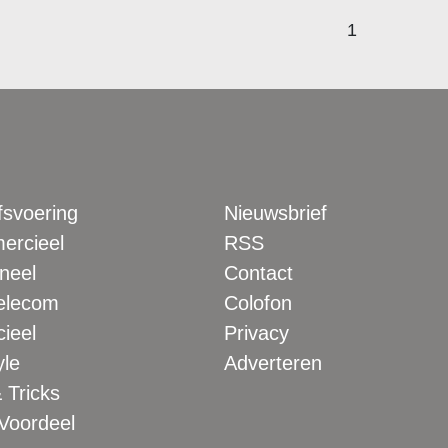
1
fsvoering
Nieuwsbrief
rcieel
RSS
neel
Contact
elecom
Colofon
ieel
Privacy
yle
Adverteren
 Tricks
 Voordeel