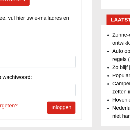
ee, vul hier uw e-mailadres en
LAATS
Zonne-e
ontwikk
Auto op
regels
(
Zo blijf
Popular
e wachtwoord:
Camper
zetten 
Hovenie
rgeten?
Nederla
niet ha