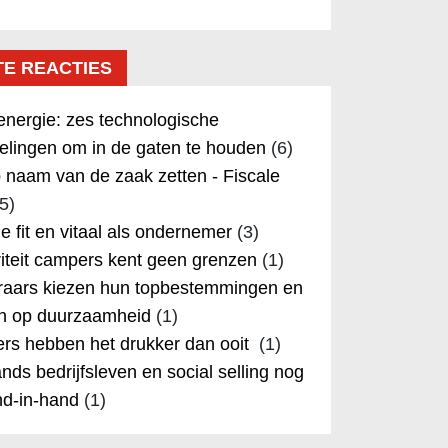
TE REACTIES
nergie: zes technologische
elingen om in de gaten te houden
(6)
 naam van de zaak zetten - Fiscale
5)
 je fit en vitaal als ondernemer
(3)
iteit campers kent geen grenzen
(1)
aars kiezen hun topbestemmingen en
in op duurzaamheid
(1)
rs hebben het drukker dan ooit
(1)
nds bedrijfsleven en social selling nog
nd-in-hand
(1)