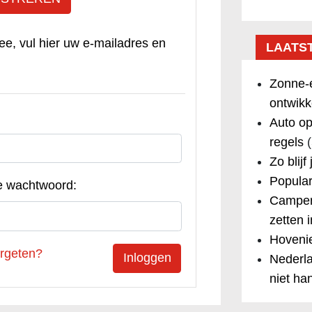
ee, vul hier uw e-mailadres en
LAATS
Zonne-e
ontwikk
Auto op
regels
(
Zo blijf
Popular
e wachtwoord:
Camper
zetten 
Hovenie
rgeten?
Nederla
niet ha