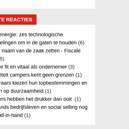
TE REACTIES
nergie: zes technologische
elingen om in de gaten te houden
(6)
 naam van de zaak zetten - Fiscale
5)
 je fit en vitaal als ondernemer
(3)
iteit campers kent geen grenzen
(1)
aars kiezen hun topbestemmingen en
in op duurzaamheid
(1)
rs hebben het drukker dan ooit
(1)
nds bedrijfsleven en social selling nog
nd-in-hand
(1)