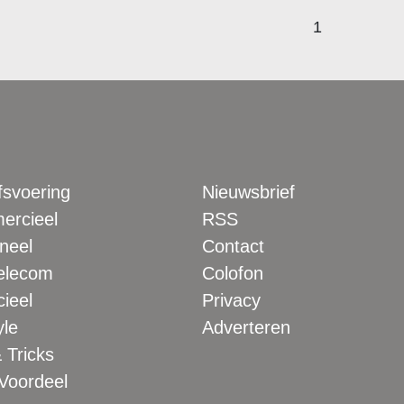
1
fsvoering
Nieuwsbrief
rcieel
RSS
neel
Contact
elecom
Colofon
ieel
Privacy
yle
Adverteren
 Tricks
 Voordeel