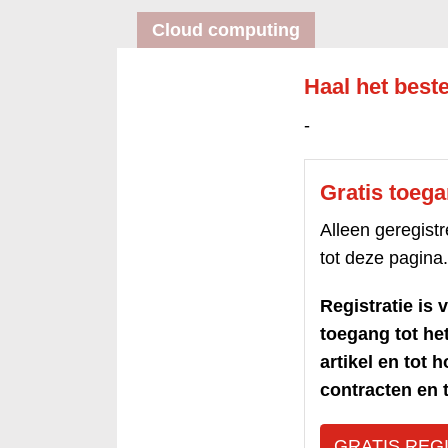
Cloud computing
Haal het best
-
Gratis toeg
Alleen geregis
tot deze pagina.
Registratie is v
toegang tot h
artikel en tot 
contracten en t
GRATIS REG