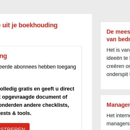
e uit je boekhouding
De mees
van bedr
Het is van
ang
ideeën te
creëren om
treerde abonnees hebben toegang
onderspit 
olledig gratis en geeft u direct
et opgevraagde document of
Manager
honderden andere checklists,
ests & tools.
Het inter
managers
ISTREREN