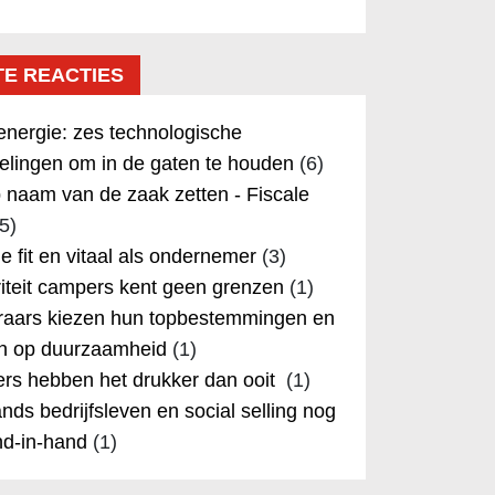
TE REACTIES
nergie: zes technologische
elingen om in de gaten te houden
(6)
 naam van de zaak zetten - Fiscale
5)
 je fit en vitaal als ondernemer
(3)
iteit campers kent geen grenzen
(1)
aars kiezen hun topbestemmingen en
in op duurzaamheid
(1)
rs hebben het drukker dan ooit
(1)
nds bedrijfsleven en social selling nog
nd-in-hand
(1)