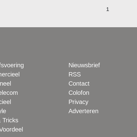
1
fsvoering
Nieuwsbrief
rcieel
RSS
neel
Contact
elecom
Colofon
ieel
Privacy
yle
Adverteren
 Tricks
 Voordeel