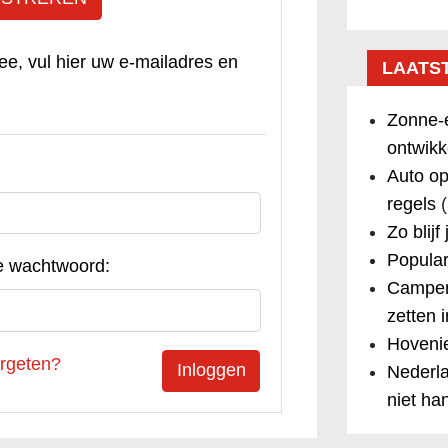
ee, vul hier uw e-mailadres en
LAATS
Zonne-e
ontwikk
Auto op
regels
(
Zo blijf
Popular
e wachtwoord:
Camper
zetten 
Hovenie
rgeten?
Nederla
niet ha