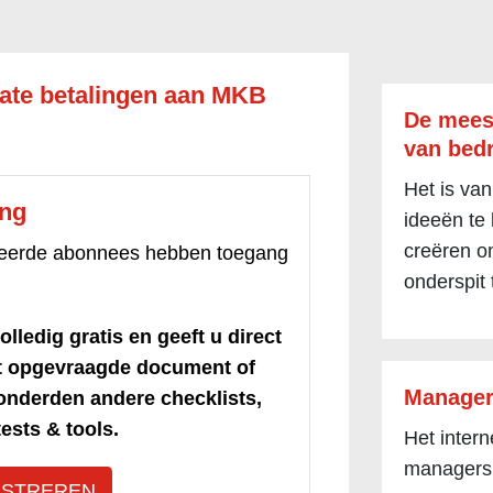
late betalingen aan MKB
De mees
van bedr
Het is van
ang
ideeën te
creëren om
treerde abonnees hebben toegang
onderspit 
olledig gratis en geeft u direct
et opgevraagde document of
Manager
honderden andere checklists,
ests & tools.
Het inter
managers
ISTREREN