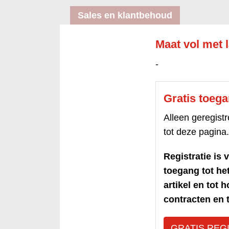
Sales en klantbehoud
Maat vol met 
-
Gratis toeg
Alleen geregis
tot deze pagina.
Registratie is v
toegang tot h
artikel en tot 
contracten en t
GRATIS REG