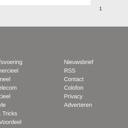
1
fsvoering
Nieuwsbrief
rcieel
RSS
neel
Contact
elecom
Colofon
ieel
Privacy
yle
Adverteren
 Tricks
 Voordeel