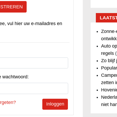
ISTREREN
LAATS
ee, vul hier uw e-mailadres en
Zonne-e
ontwikk
Auto op
regels
(
Zo blijf
Popular
Camper
e wachtwoord:
zetten 
Hovenie
Nederla
rgeten?
niet ha