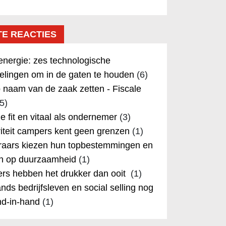
TE REACTIES
nergie: zes technologische
elingen om in de gaten te houden
(6)
 naam van de zaak zetten - Fiscale
5)
 je fit en vitaal als ondernemer
(3)
iteit campers kent geen grenzen
(1)
aars kiezen hun topbestemmingen en
in op duurzaamheid
(1)
rs hebben het drukker dan ooit
(1)
nds bedrijfsleven en social selling nog
nd-in-hand
(1)