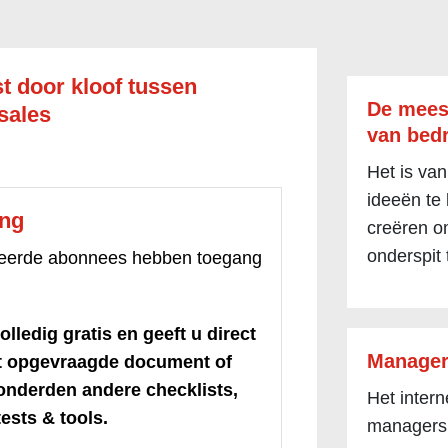
t door kloof tussen
De mees
sales
van bedr
Het is van
ideeën te
ang
creëren om
onderspit 
treerde abonnees hebben toegang
olledig gratis en geeft u direct
Manager
et opgevraagde document of
honderden andere checklists,
Het inter
ests & tools.
managers