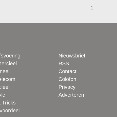
1
fsvoering
Nieuwsbrief
rcieel
RSS
neel
Contact
elecom
Colofon
ieel
Privacy
yle
Adverteren
 Tricks
 Voordeel