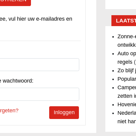
ee, vul hier uw e-mailadres en
LAATS
Zonne-e
ontwikk
Auto op
regels
(
Zo blijf
Popular
e wachtwoord:
Camper
zetten 
Hovenie
rgeten?
Nederla
niet ha