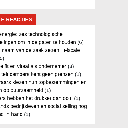
TE REACTIES
nergie: zes technologische
elingen om in de gaten te houden
(6)
 naam van de zaak zetten - Fiscale
5)
 je fit en vitaal als ondernemer
(3)
iteit campers kent geen grenzen
(1)
aars kiezen hun topbestemmingen en
in op duurzaamheid
(1)
rs hebben het drukker dan ooit
(1)
nds bedrijfsleven en social selling nog
nd-in-hand
(1)