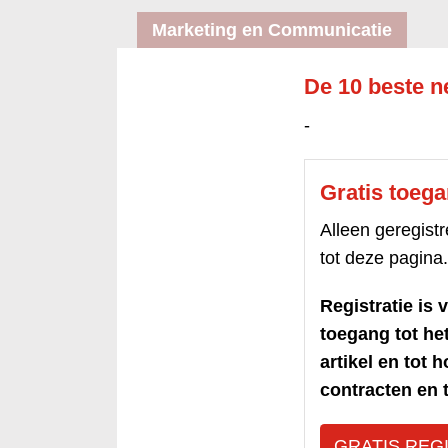
Marketing en Communicatie
De 10 beste n
-
Gratis toeg
Alleen geregis
tot deze pagina.
Registratie is v
toegang tot h
artikel en tot 
contracten en t
GRATIS REG