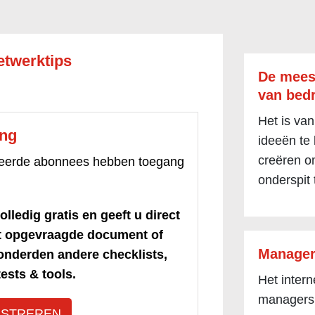
etwerktips
De mees
van bedr
Het is van
ang
ideeën te
creëren om
treerde abonnees hebben toegang
onderspit 
olledig gratis en geeft u direct
et opgevraagde document of
Manager
honderden andere checklists,
ests & tools.
Het inter
managers
ISTREREN