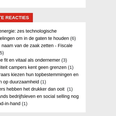
TE REACTIES
nergie: zes technologische
elingen om in de gaten te houden
(6)
 naam van de zaak zetten - Fiscale
5)
 je fit en vitaal als ondernemer
(3)
iteit campers kent geen grenzen
(1)
aars kiezen hun topbestemmingen en
in op duurzaamheid
(1)
rs hebben het drukker dan ooit
(1)
nds bedrijfsleven en social selling nog
nd-in-hand
(1)