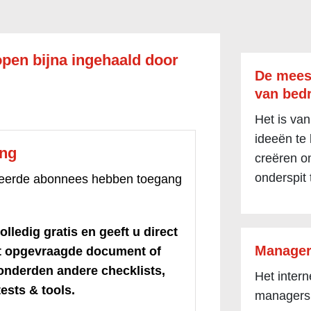
pen bijna ingehaald door
De mees
van bedr
Het is van
ideeën te
ang
creëren om
onderspit 
treerde abonnees hebben toegang
olledig gratis en geeft u direct
Manager
et opgevraagde document of
honderden andere checklists,
Het inter
ests & tools.
managers