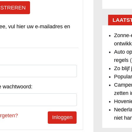
ISTREREN
LAATS
ee, vul hier uw e-mailadres en
Zonne-e
ontwikk
Auto op
regels
(
Zo blijf
Popular
Camper
e wachtwoord:
zetten 
Hovenie
Nederla
rgeten?
niet ha