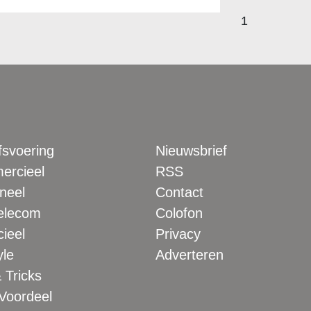
1
fsvoering
Nieuwsbrief
rcieel
RSS
neel
Contact
elecom
Colofon
ieel
Privacy
yle
Adverteren
 Tricks
 Voordeel