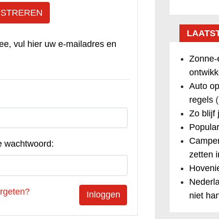
ISTREREN
LAATS
ee, vul hier uw e-mailadres en
Zonne-e
ontwikk
Auto op
regels
(
Zo blijf
Popular
Camper
e wachtwoord:
zetten 
Hovenie
Nederla
rgeten?
niet ha