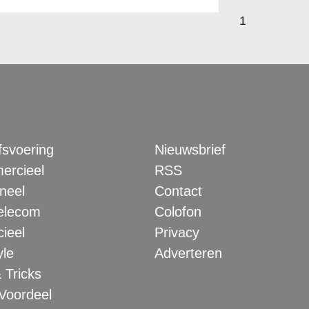
1
fsvoering
Nieuwsbrief
rcieel
RSS
neel
Contact
elecom
Colofon
ieel
Privacy
yle
Adverteren
 Tricks
 Voordeel