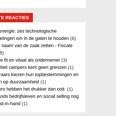
TE REACTIES
nergie: zes technologische
elingen om in de gaten te houden
(6)
 naam van de zaak zetten - Fiscale
5)
 je fit en vitaal als ondernemer
(3)
iteit campers kent geen grenzen
(1)
aars kiezen hun topbestemmingen en
in op duurzaamheid
(1)
rs hebben het drukker dan ooit
(1)
nds bedrijfsleven en social selling nog
nd-in-hand
(1)