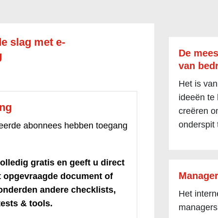
de slag met e-
De mees
g
van bedr
Het is van
ideeën te
ang
creëren om
onderspit 
treerde abonnees hebben toegang
olledig gratis en geeft u direct
Manager
et opgevraagde document of
honderden andere checklists,
Het inter
ests & tools.
managers