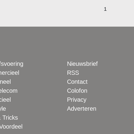
1
fsvoering
Nieuwsbrief
rcieel
RSS
neel
Contact
elecom
Colofon
ieel
Privacy
yle
Adverteren
 Tricks
 Voordeel