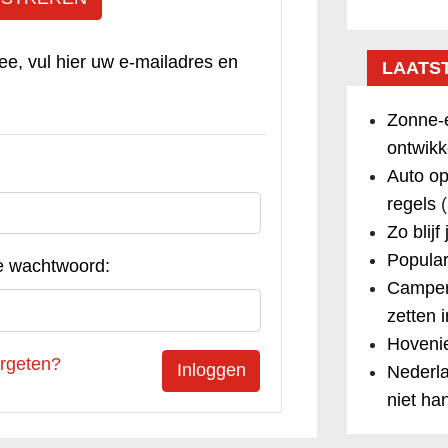
ee, vul hier uw e-mailadres en
LAATS
Zonne-e
ontwikk
Auto op
regels
(
Zo blijf
Popular
e wachtwoord:
Camper
zetten 
Hovenie
rgeten?
Nederla
niet ha