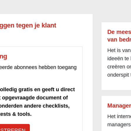
ggen tegen je klant
De mees
van bedr
Het is van
ang
ideeën te
creëren om
treerde abonnees hebben toegang
onderspit 
olledig gratis en geeft u direct
et opgevraagde document of
Manager
honderden andere checklists,
ests & tools.
Het inter
managers
ISTREREN