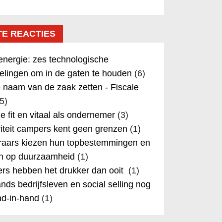
TE REACTIES
nergie: zes technologische
elingen om in de gaten te houden
(6)
 naam van de zaak zetten - Fiscale
5)
 je fit en vitaal als ondernemer
(3)
iteit campers kent geen grenzen
(1)
aars kiezen hun topbestemmingen en
in op duurzaamheid
(1)
rs hebben het drukker dan ooit
(1)
nds bedrijfsleven en social selling nog
nd-in-hand
(1)