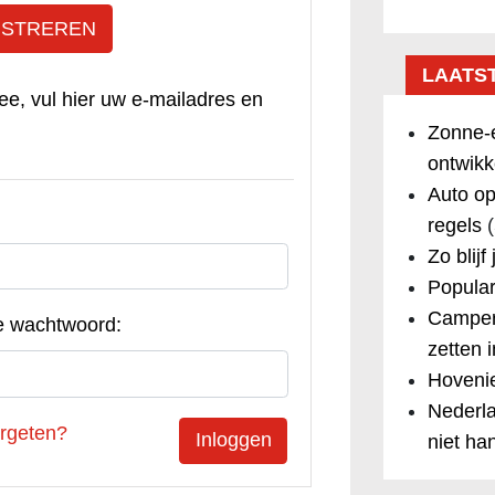
ISTREREN
LAATS
ee, vul hier uw e-mailadres en
Zonne-e
ontwikk
Auto op
regels
(
Zo blijf
Popular
Camper
e wachtwoord:
zetten 
Hovenie
Nederla
rgeten?
niet ha