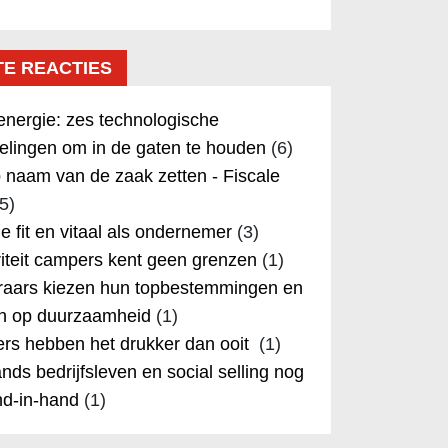
TE REACTIES
nergie: zes technologische
elingen om in de gaten te houden
(6)
 naam van de zaak zetten - Fiscale
5)
 je fit en vitaal als ondernemer
(3)
iteit campers kent geen grenzen
(1)
aars kiezen hun topbestemmingen en
in op duurzaamheid
(1)
rs hebben het drukker dan ooit
(1)
nds bedrijfsleven en social selling nog
nd-in-hand
(1)