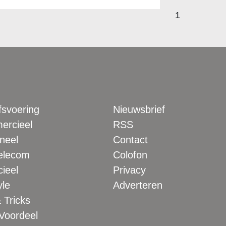
1
fsvoering
Nieuwsbrief
rcieel
RSS
neel
Contact
elecom
Colofon
ieel
Privacy
yle
Adverteren
 Tricks
 Voordeel