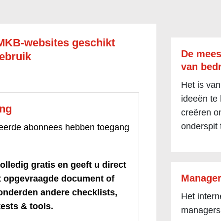
MKB-websites geschikt
De mees
ebruik
van bedr
Het is van
ideeën te
ang
creëren om
onderspit 
treerde abonnees hebben toegang
olledig gratis en geeft u direct
Manager
et opgevraagde document of
honderden andere checklists,
Het inter
ests & tools.
managers