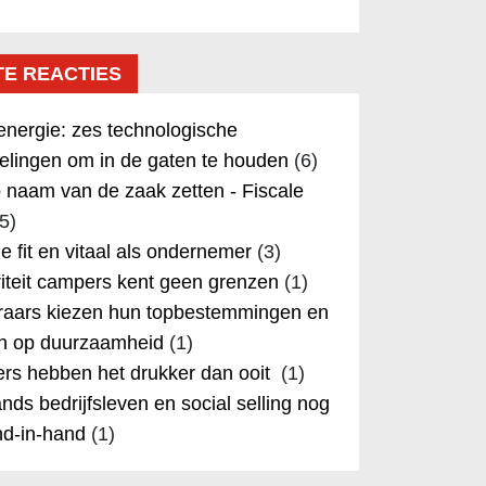
TE REACTIES
nergie: zes technologische
elingen om in de gaten te houden
(6)
 naam van de zaak zetten - Fiscale
5)
 je fit en vitaal als ondernemer
(3)
iteit campers kent geen grenzen
(1)
aars kiezen hun topbestemmingen en
in op duurzaamheid
(1)
rs hebben het drukker dan ooit
(1)
nds bedrijfsleven en social selling nog
nd-in-hand
(1)