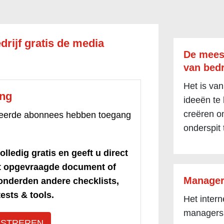
drijf gratis de media
De mees
van bedr
Het is van
ang
ideeën te
creëren om
treerde abonnees hebben toegang
onderspit 
olledig gratis en geeft u direct
et opgevraagde document of
Manager
honderden andere checklists,
ests & tools.
Het inter
managers
ISTREREN