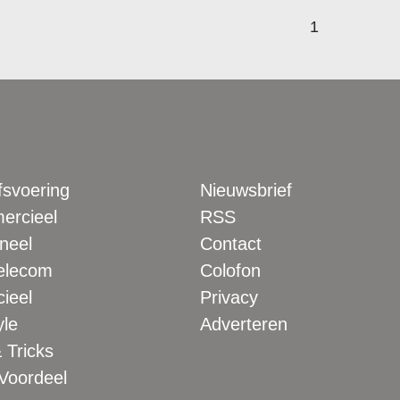
1
fsvoering
Nieuwsbrief
rcieel
RSS
neel
Contact
elecom
Colofon
ieel
Privacy
yle
Adverteren
 Tricks
 Voordeel