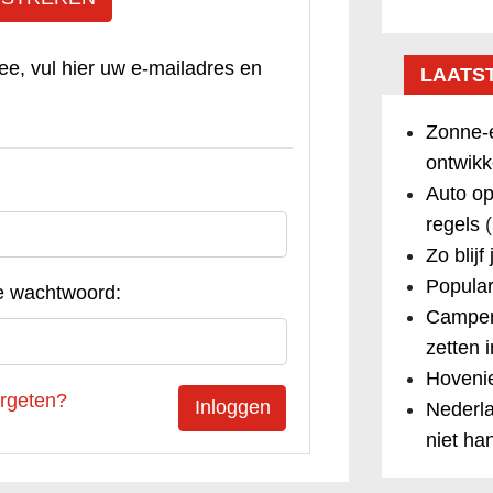
ee, vul hier uw e-mailadres en
LAATS
Zonne-e
ontwikk
Auto op
regels
(
Zo blijf
Popular
e wachtwoord:
Camper
zetten 
Hovenie
rgeten?
Nederla
niet ha