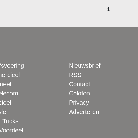
1
fsvoering
Nieuwsbrief
rcieel
RSS
neel
Contact
elecom
Colofon
ieel
Privacy
yle
Adverteren
 Tricks
 Voordeel