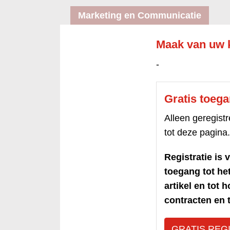
Marketing en Communicatie
Maak van uw k
-
Gratis toeg
Alleen geregis
tot deze pagina.
Registratie is v
toegang tot h
artikel en tot 
contracten en t
GRATIS REG