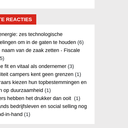
TE REACTIES
nergie: zes technologische
elingen om in de gaten te houden
(6)
 naam van de zaak zetten - Fiscale
5)
 je fit en vitaal als ondernemer
(3)
iteit campers kent geen grenzen
(1)
aars kiezen hun topbestemmingen en
in op duurzaamheid
(1)
rs hebben het drukker dan ooit
(1)
nds bedrijfsleven en social selling nog
nd-in-hand
(1)