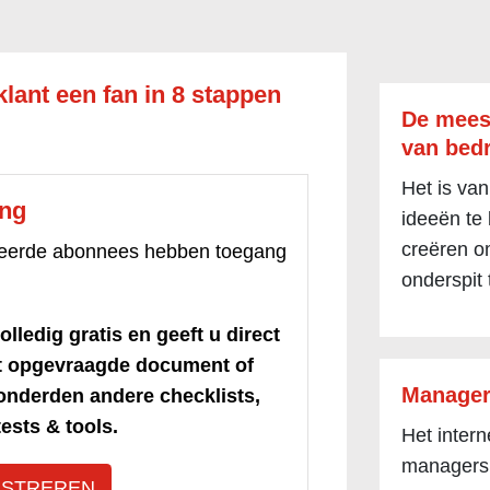
lant een fan in 8 stappen
De mees
van bedr
Het is van
ang
ideeën te
creëren om
treerde abonnees hebben toegang
onderspit 
olledig gratis en geeft u direct
et opgevraagde document of
Manager
honderden andere checklists,
ests & tools.
Het inter
managers
ISTREREN