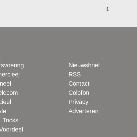
1
fsvoering
Nieuwsbrief
rcieel
RSS
neel
Contact
elecom
Colofon
ieel
Privacy
yle
Adverteren
 Tricks
 Voordeel