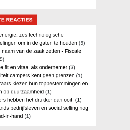
TE REACTIES
nergie: zes technologische
elingen om in de gaten te houden
(6)
 naam van de zaak zetten - Fiscale
5)
 je fit en vitaal als ondernemer
(3)
iteit campers kent geen grenzen
(1)
aars kiezen hun topbestemmingen en
in op duurzaamheid
(1)
rs hebben het drukker dan ooit
(1)
nds bedrijfsleven en social selling nog
nd-in-hand
(1)