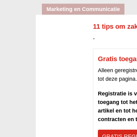
Marketing en Communicatie
11 tips om zake
-
Gratis toeg
Alleen geregis
tot deze pagina.
Registratie is v
toegang tot h
artikel en tot 
contracten en t
GRATIS REG