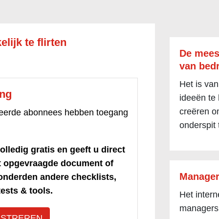
lijk te flirten
De mees
van bedr
Het is van
ang
ideeën te
creëren om
treerde abonnees hebben toegang
onderspit 
olledig gratis en geeft u direct
et opgevraagde document of
Manager
honderden andere checklists,
ests & tools.
Het inter
managers
ISTREREN