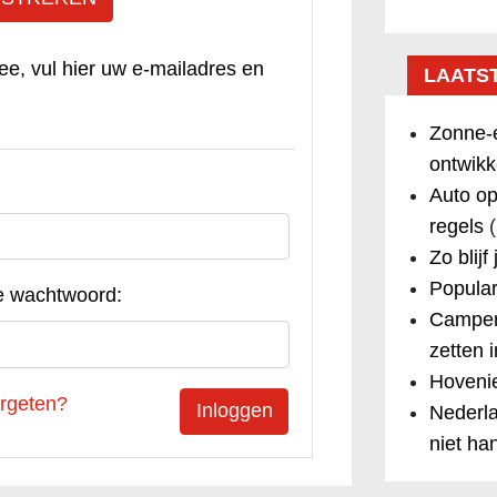
ee, vul hier uw e-mailadres en
LAATS
Zonne-e
ontwikk
Auto op
regels
(
Zo blijf
Popular
e wachtwoord:
Camper
zetten 
Hovenie
rgeten?
Nederla
niet ha