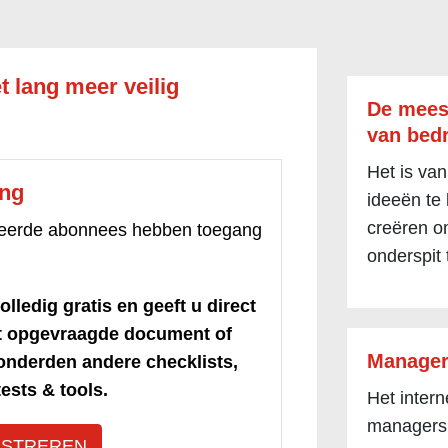
t lang meer veilig
De mees
van bedr
Het is van
ang
ideeën te
creëren om
treerde abonnees hebben toegang
onderspit 
olledig gratis en geeft u direct
et opgevraagde document of
Manager
honderden andere checklists,
ests & tools.
Het inter
managers
ISTREREN