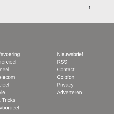
1
fsvoering
Nieuwsbrief
rcieel
RSS
neel
Contact
elecom
Colofon
ieel
Privacy
yle
Adverteren
 Tricks
 Voordeel