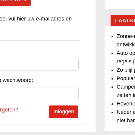
ee, vul hier uw e-mailadres en
LAATS
Zonne-e
ontwikk
Auto op
regels
(
Zo blijf
Popular
e wachtwoord:
Camper
zetten 
Hovenie
rgeten?
Nederla
niet ha