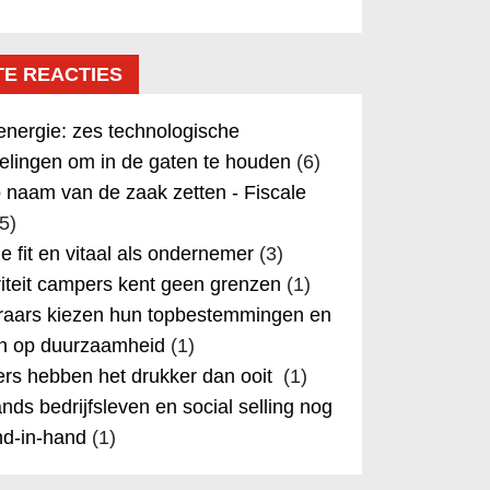
TE REACTIES
nergie: zes technologische
elingen om in de gaten te houden
(6)
 naam van de zaak zetten - Fiscale
5)
 je fit en vitaal als ondernemer
(3)
iteit campers kent geen grenzen
(1)
aars kiezen hun topbestemmingen en
in op duurzaamheid
(1)
rs hebben het drukker dan ooit
(1)
nds bedrijfsleven en social selling nog
nd-in-hand
(1)