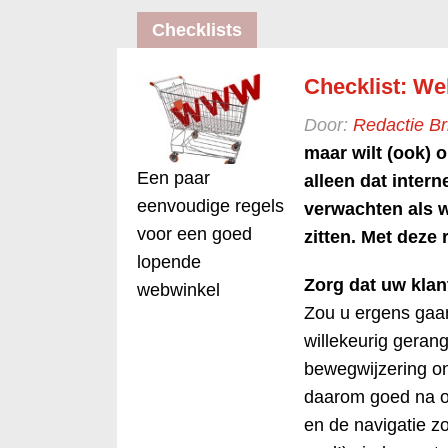
Checklists
Checklist: We
Door:
Redactie B
maar wilt (ook) 
Een paar
alleen dat intern
eenvoudige regels
verwachten als 
voor een goed
zitten. Met deze 
lopende
Zorg dat uw klan
webwinkel
Zou u ergens gaan
willekeurig gerang
bewegwijzering on
daarom goed na ov
en de navigatie z