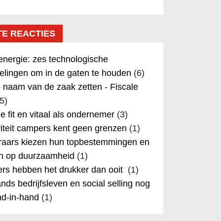
TE REACTIES
nergie: zes technologische
elingen om in de gaten te houden
(6)
 naam van de zaak zetten - Fiscale
5)
 je fit en vitaal als ondernemer
(3)
iteit campers kent geen grenzen
(1)
aars kiezen hun topbestemmingen en
in op duurzaamheid
(1)
rs hebben het drukker dan ooit
(1)
nds bedrijfsleven en social selling nog
nd-in-hand
(1)