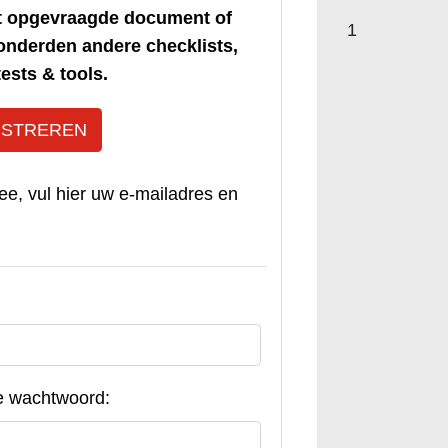
et opgevraagde document of
1
honderden andere checklists,
ests & tools.
ISTREREN
ee, vul hier uw e-mailadres en
e wachtwoord: