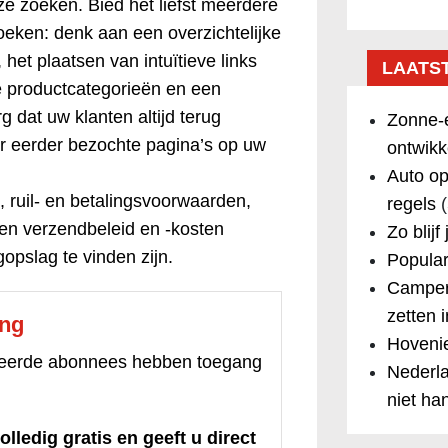
ze zoeken. Bied het liefst meerdere
eken: denk aan een overzichtelijke
 het plaatsen van intuïtieve links
LAATS
e productcategorieën en een
g dat uw klanten altijd terug
Zonne-e
r eerder bezochte pagina’s op uw
ontwikk
Auto op
, ruil- en betalingsvoorwaarden,
regels
(
 en verzendbeleid en -kosten
Zo blijf
opslag te vinden zijn.
Popular
Camper
zetten 
ang
Hovenie
treerde abonnees hebben toegang
Nederla
niet ha
olledig gratis en geeft u direct