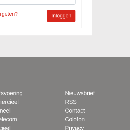
rgeten?
fsvoering
Nieuwsbrief
rcieel
RSS
neel
Contact
elecom
Colofon
ieel
Privacy