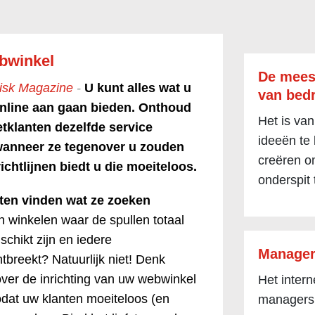
bwinkel
De mees
risk Magazine
-
U kunt alles wat u
van bedr
online aan gaan bieden. Onthoud
Het is van
etklanten dezelfde service
ideeën te
wanneer ze tegenover u zouden
creëren om
richtlijnen biedt u die moeiteloos.
onderspit 
ten vinden wat ze zoeken
 winkelen waar de spullen totaal
schikt zijn en iedere
Manager
tbreekt? Natuurlijk niet! Denk
er de inrichting van uw webwinkel
Het inter
odat uw klanten moeiteloos (en
managers