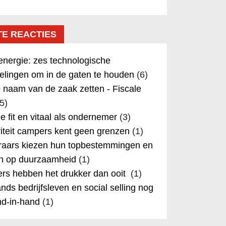
TE REACTIES
nergie: zes technologische
elingen om in de gaten te houden
(6)
 naam van de zaak zetten - Fiscale
5)
 je fit en vitaal als ondernemer
(3)
iteit campers kent geen grenzen
(1)
aars kiezen hun topbestemmingen en
in op duurzaamheid
(1)
rs hebben het drukker dan ooit
(1)
nds bedrijfsleven en social selling nog
nd-in-hand
(1)