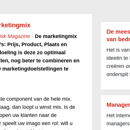
rketingmix
De mees
risk Magazine
-
De marketingmix
van bedr
’s: Prijs, Product, Plaats en
Het is van
oeling is deze zo optimaal
ideeën te
ullen, nog beter te combineren en
creëren om
 marketingdoelstellingen te
onderspit 
ste component van de hele mix.
Manager
 laag, dan loopt u winst mis. Is de
 lopen uw klanten naar de
Het inter
 speelt uw imago een rol: wilt u
managers