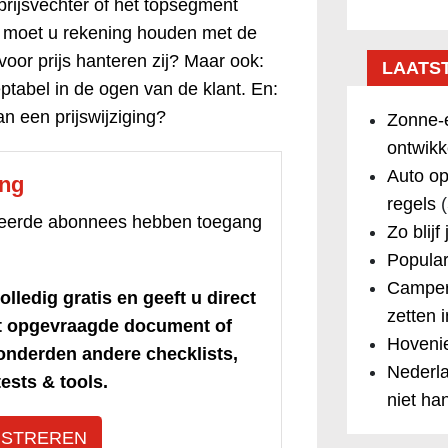
prijsvechter of het topsegment
 moet u rekening houden met de
voor prijs hanteren zij? Maar ook:
LAATS
eptabel in de ogen van de klant. En:
an een prijswijziging?
Zonne-e
ontwikk
Auto op
ang
regels
(
treerde abonnees hebben toegang
Zo blijf
Popular
Camper
olledig gratis en geeft u direct
zetten 
et opgevraagde document of
Hovenie
honderden andere checklists,
Nederla
ests & tools.
niet ha
ISTREREN