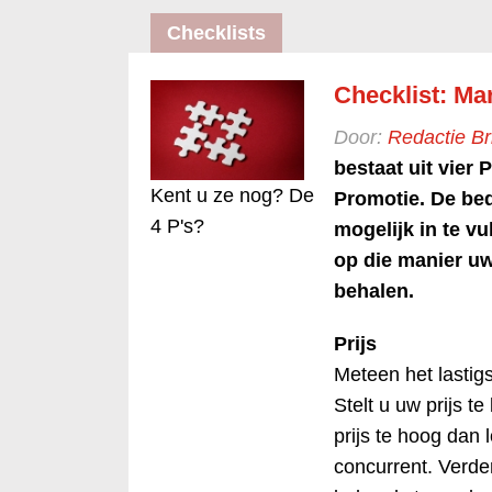
Checklists
Checklist: Ma
Door:
Redactie B
bestaat uit vier P
Kent u ze nog? De
Promotie. De bed
4 P's?
mogelijk in te v
op die manier uw
behalen.
Prijs
Meteen het lastig
Stelt u uw prijs te
prijs te hoog dan
concurrent. Verder