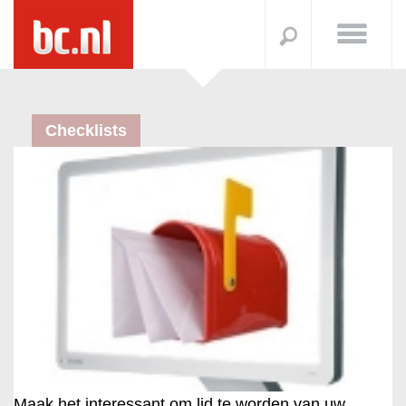
Checklists
Maak het interessant om lid te worden van uw