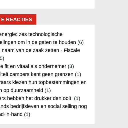
TE REACTIES
nergie: zes technologische
elingen om in de gaten te houden
(6)
 naam van de zaak zetten - Fiscale
5)
 je fit en vitaal als ondernemer
(3)
iteit campers kent geen grenzen
(1)
aars kiezen hun topbestemmingen en
in op duurzaamheid
(1)
rs hebben het drukker dan ooit
(1)
nds bedrijfsleven en social selling nog
nd-in-hand
(1)