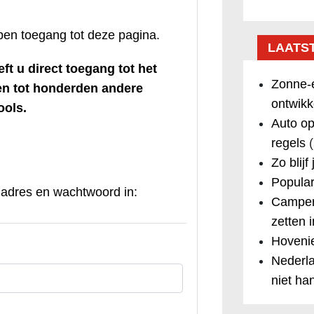
ben toegang tot deze pagina.
LAATS
eft u direct toegang tot het
Zonne-e
en tot honderden andere
ontwikk
ools.
Auto op
regels
(
Zo blijf
Popular
ladres en wachtwoord in:
Camper
zetten 
Hovenie
Nederla
niet ha