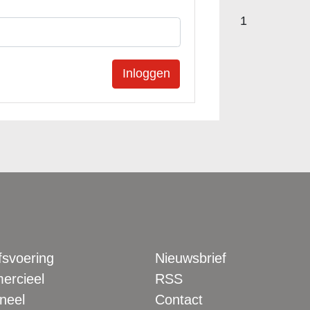
1
fsvoering
Nieuwsbrief
rcieel
RSS
neel
Contact