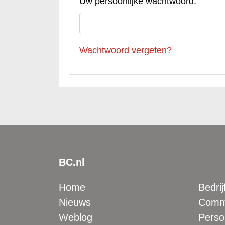
Uw persoonlijke wachtwoord:
Wachtwoord vergeten?
BC.nl
Home
Bedrij
Nieuws
Comme
Weblog
Perso