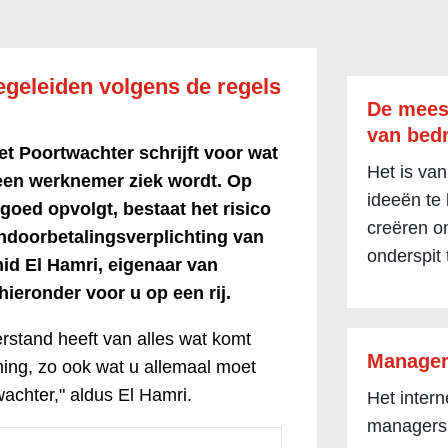
egeleiden volgens de regels
De mees
van bedr
t Poortwachter schrijft voor wat
Het is van
en werknemer ziek wordt. Op
ideeën te
goed opvolgt, bestaat het risico
creëren om
ndoorbetalingsverplichting van
onderspit 
id El Hamri, eigenaar van
 hieronder voor u op een rij.
rstand heeft van alles wat komt
Manager
ming, zo ook wat u allemaal moet
chter," aldus El Hamri.
Het inter
managers