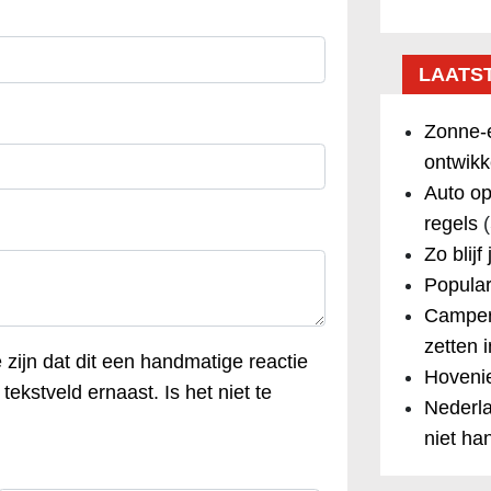
LAATS
Zonne-e
ontwikk
Auto op
regels
(
Zo blijf
Popular
Camper
zetten 
e zijn dat dit een handmatige reactie
Hovenie
tekstveld ernaast. Is het niet te
Nederla
niet ha