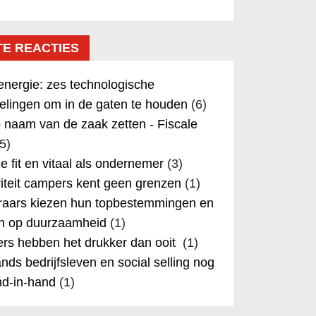
TE REACTIES
nergie: zes technologische
elingen om in de gaten te houden
(6)
 naam van de zaak zetten - Fiscale
5)
 je fit en vitaal als ondernemer
(3)
iteit campers kent geen grenzen
(1)
aars kiezen hun topbestemmingen en
in op duurzaamheid
(1)
rs hebben het drukker dan ooit
(1)
nds bedrijfsleven en social selling nog
nd-in-hand
(1)