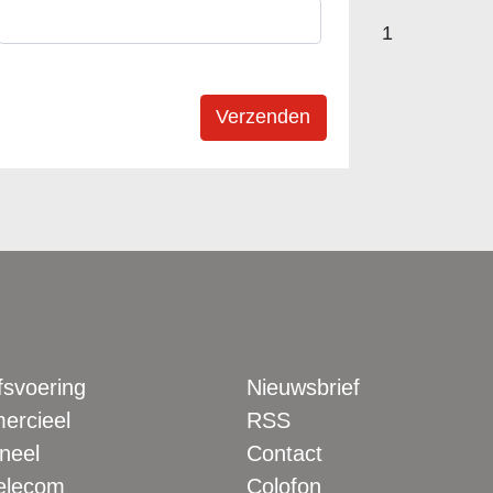
1
fsvoering
Nieuwsbrief
rcieel
RSS
neel
Contact
elecom
Colofon