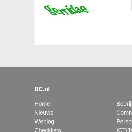
BC.nl
Home
Bedrij
Nieuws
Comme
Weblog
Perso
Checklists
ICT/T