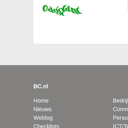
BC.nl
Home
Bedrij
Nieuws
Comme
Weblog
Perso
Checklists
ICT/T