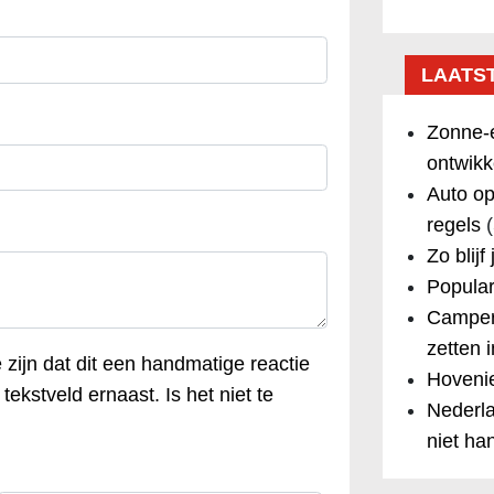
LAATS
Zonne-e
ontwikk
Auto op
regels
(
Zo blijf
Popular
Camper
zetten 
e zijn dat dit een handmatige reactie
Hovenie
tekstveld ernaast. Is het niet te
Nederla
niet ha