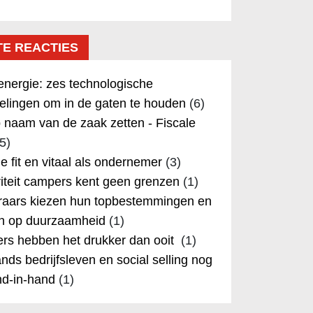
TE REACTIES
nergie: zes technologische
elingen om in de gaten te houden
(6)
 naam van de zaak zetten - Fiscale
5)
 je fit en vitaal als ondernemer
(3)
iteit campers kent geen grenzen
(1)
aars kiezen hun topbestemmingen en
in op duurzaamheid
(1)
rs hebben het drukker dan ooit
(1)
nds bedrijfsleven en social selling nog
nd-in-hand
(1)