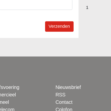
1
fsvoering
Nieuwsbrief
rcieel
RSS
neel
Contact
elecom
Colofon