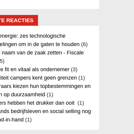
TE REACTIES
nergie: zes technologische
elingen om in de gaten te houden
(6)
 naam van de zaak zetten - Fiscale
5)
 je fit en vitaal als ondernemer
(3)
iteit campers kent geen grenzen
(1)
aars kiezen hun topbestemmingen en
in op duurzaamheid
(1)
rs hebben het drukker dan ooit
(1)
nds bedrijfsleven en social selling nog
nd-in-hand
(1)