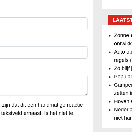
LAATS
Zonne-e
ontwikk
Auto op
regels
(
Zo blijf
Popular
Camper
zetten 
Hovenie
e zijn dat dit een handmatige reactie
Nederla
tekstveld ernaast. Is het niet te
niet ha