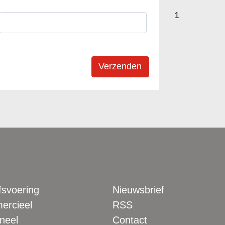
1
fsvoering
Nieuwsbrief
rcieel
RSS
neel
Contact