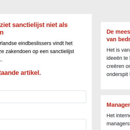
iet sanctielijst niet als
De mees
en
van bedr
landse eindbeslissers vindt het
Het is van
e zakendoen op een sanctielijst
ideeën te
..
creëren om
aande artikel.
onderspit 
Manager
Het inter
managers