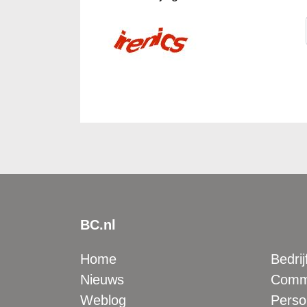
BC.nl
Home
Bedrij
Nieuws
Comme
Weblog
Perso