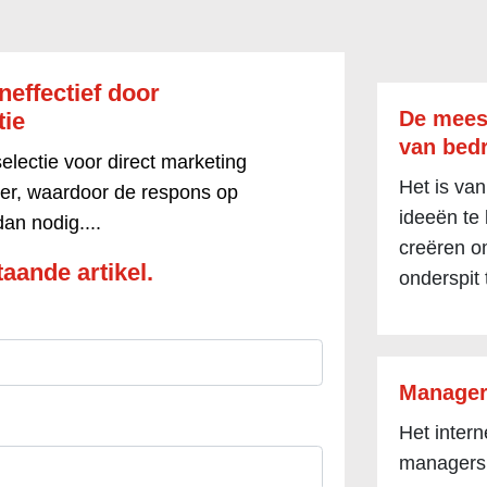
effectief door
De mees
tie
van bedr
electie voor direct marketing
Het is van
er, waardoor de respons op
ideeën te
an nodig....
creëren om
aande artikel.
onderspit 
Manager
Het inter
managers