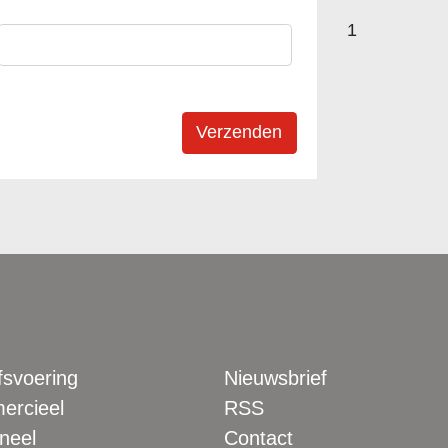
1
fsvoering
Nieuwsbrief
rcieel
RSS
neel
Contact