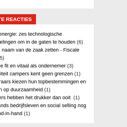
TE REACTIES
nergie: zes technologische
elingen om in de gaten te houden
(6)
 naam van de zaak zetten - Fiscale
5)
 je fit en vitaal als ondernemer
(3)
iteit campers kent geen grenzen
(1)
aars kiezen hun topbestemmingen en
in op duurzaamheid
(1)
rs hebben het drukker dan ooit
(1)
nds bedrijfsleven en social selling nog
nd-in-hand
(1)