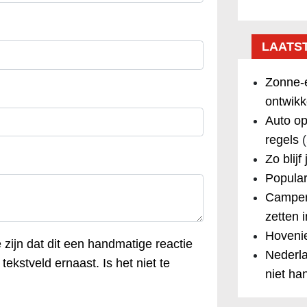
LAATS
Zonne-e
ontwikk
Auto op
regels
(
Zo blijf
Popular
Camper
zetten 
Hovenie
e zijn dat dit een handmatige reactie
Nederla
tekstveld ernaast. Is het niet te
niet ha