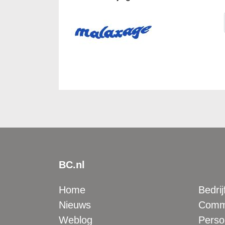
BC.nl
Home
Bedrij
Nieuws
Comme
Weblog
Perso