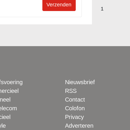
1
fsvoering
Nieuwsbrief
rcieel
RSS
neel
Contact
elecom
Colofon
ieel
Privacy
yle
Adverteren