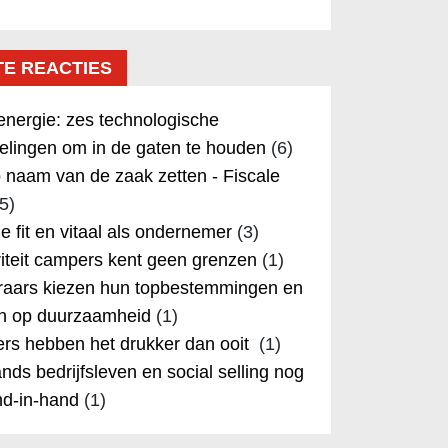
TE REACTIES
nergie: zes technologische
elingen om in de gaten te houden
(6)
 naam van de zaak zetten - Fiscale
5)
 je fit en vitaal als ondernemer
(3)
iteit campers kent geen grenzen
(1)
aars kiezen hun topbestemmingen en
in op duurzaamheid
(1)
rs hebben het drukker dan ooit
(1)
nds bedrijfsleven en social selling nog
nd-in-hand
(1)