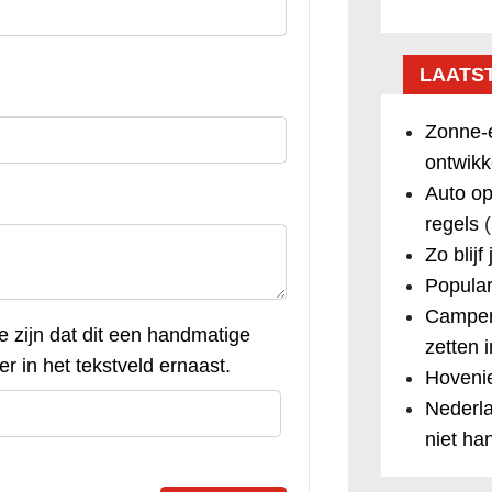
LAATS
Zonne-e
ontwikk
Auto op
regels
(
Zo blijf
Popular
Camper
te zijn dat dit een handmatige
zetten 
r in het tekstveld ernaast.
Hovenie
Nederla
niet ha