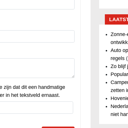
LAATS
Zonne-e
ontwikk
Auto op
regels
(
Zo blijf
Popular
Camper
te zijn dat dit een handmatige
zetten 
r in het tekstveld ernaast.
Hovenie
Nederla
niet ha