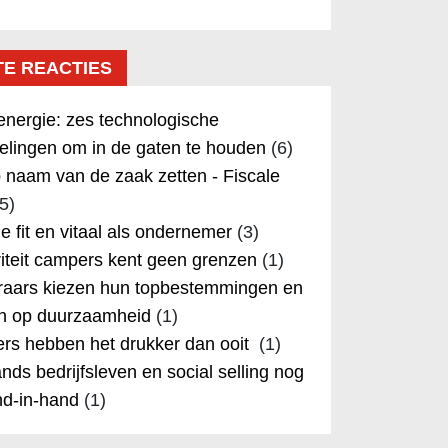
TE REACTIES
nergie: zes technologische
elingen om in de gaten te houden
(6)
 naam van de zaak zetten - Fiscale
5)
 je fit en vitaal als ondernemer
(3)
iteit campers kent geen grenzen
(1)
aars kiezen hun topbestemmingen en
in op duurzaamheid
(1)
rs hebben het drukker dan ooit
(1)
nds bedrijfsleven en social selling nog
nd-in-hand
(1)