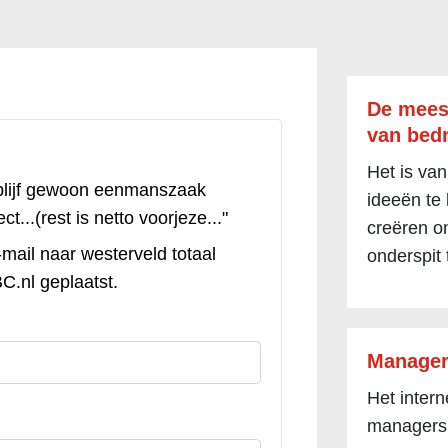
De mees
van bedr
Het is van
blijf gewoon eenmanszaak
ideeën te
ct...(rest is netto voorjeze..."
creëren om
mail naar westerveld totaal
onderspit 
C.nl geplaatst.
Manager
Het inter
managers