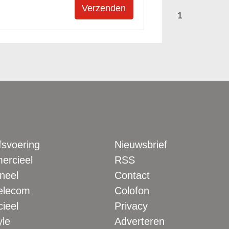
1
fsvoering
Nieuwsbrief
rcieel
RSS
neel
Contact
elecom
Colofon
ieel
Privacy
yle
Adverteren