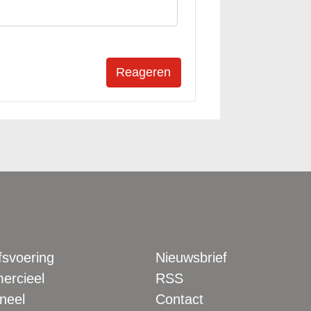
fsvoering
Nieuwsbrief
rcieel
RSS
neel
Contact