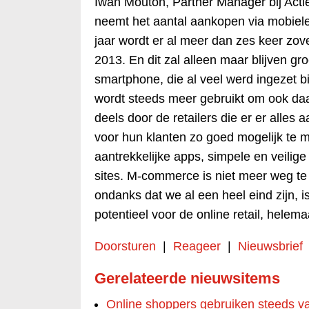
Iwan Mouton, Partner Manager bij Actie
neemt het aantal aankopen via mobiele
jaar wordt er al meer dan zes keer zov
2013. En dit zal alleen maar blijven gr
smartphone, die al veel werd ingezet b
wordt steeds meer gebruikt om ook daad
deels door de retailers die er er alle
voor hun klanten zo goed mogelijk te 
aantrekkelijke apps, simpele en veilig
sites. M-commerce is niet meer weg t
ondanks dat we al een heel eind zijn, 
potentieel voor de online retail, helem
Doorsturen
|
Reageer
|
Nieuwsbrief
Gerelateerde nieuwsitems
Online shoppers gebruiken steeds v