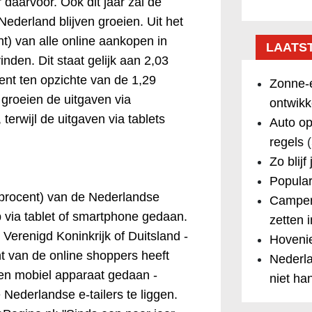
 daarvoor. Ook dit jaar zal de
ederland blijven groeien. Uit het
nt) van alle online aankopen in
LAATS
nden. Dit staat gelijk aan 2,03
cent ten opzichte van de 1,29
Zonne-e
 groeien de uitgaven via
ontwikk
erwijl de uitgaven via tablets
Auto op
regels
(
Zo blijf
Popular
 procent) van de Nederlandse
Camper
 via tablet of smartphone gedaan.
zetten 
t Verenigd Koninkrijk of Duitsland -
Hovenie
nt van de online shoppers heeft
Nederla
en mobiel apparaat gedaan -
niet ha
 Nederlandse e-tailers te liggen.