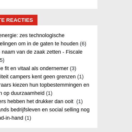
TE REACTIES
nergie: zes technologische
elingen om in de gaten te houden
(6)
 naam van de zaak zetten - Fiscale
5)
 je fit en vitaal als ondernemer
(3)
iteit campers kent geen grenzen
(1)
aars kiezen hun topbestemmingen en
in op duurzaamheid
(1)
rs hebben het drukker dan ooit
(1)
nds bedrijfsleven en social selling nog
nd-in-hand
(1)