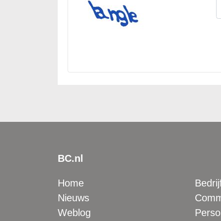
BC.nl
Home
Bedrij
Nieuws
Comme
Weblog
Perso