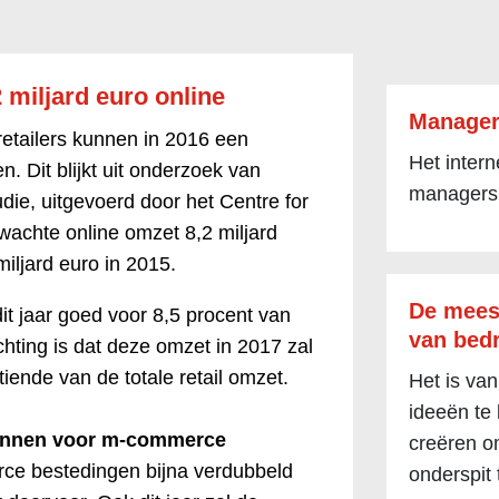
 miljard euro online
Manager
retailers kunnen in 2016 een
Het inter
. Dit blijkt uit onderzoek van
managers
tudie, uitgevoerd door het Centre for
erwachte online omzet 8,2 miljard
iljard euro in 2015.
De mees
it jaar goed voor 8,5 procent van
van bedr
ting is dat deze omzet in 2017 zal
 tiende van de totale retail omzet.
Het is van
ideeën te
 winnen voor m-commerce
creëren om
ce bestedingen bijna verdubbeld
onderspit 