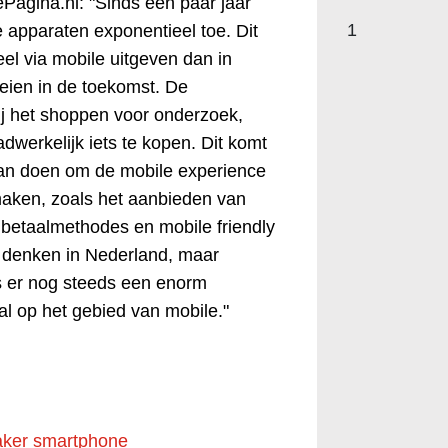
Pagina.nl: "Sinds een paar jaar
1
 apparaten exponentieel toe. Dit
eel via mobile uitgeven dan in
oeien in de toekomst. De
ij het shoppen voor onderzoek,
werkelijk iets te kopen. Dit komt
s aan doen om de mobile experience
maken, zoals het aanbieden van
e betaalmethodes en mobile friendly
e denken in Nederland, maar
is er nog steeds een enorm
aal op het gebied van mobile."
aker smartphone